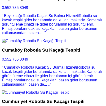
0.552.735 8049
“ Beylikbağı Robotla Kaçak Su Bulma HizmetiRobotla su
kaçak tespiti gider borularında da kullanılmaktadır. Kameralı
görüntüleme cihazı ile gider borularının içi görüntülenir.
Pimaş borularındaki su kaçakları, bazen gider borusunun
çatlamasından, bazen... ..”
Cumaköy Robotla Su Kaçağı Tespiti
0.552.735 8049
“ Cumaköy Robotla Kaçak Su Bulma HizmetiRobotla su
kaçak tespiti gider borularında da kullanılmaktadır. Kameralı
görüntüleme cihazı ile gider borularının içi görüntülenir.
Pimaş borularındaki su kaçakları, bazen gider borusunun
çatlamasından, bazen de... ..”
Cumhuriyet Robotla Su Kaçağı Tespiti