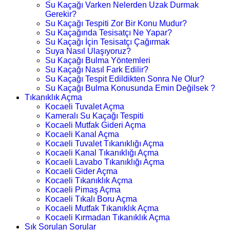
Su Kaçağı Varken Nelerden Uzak Durmak
Gerekir?
Su Kaçağı Tespiti Zor Bir Konu Mudur?
Su Kaçağında Tesisatçı Ne Yapar?
Su Kaçağı İçin Tesisatçı Çağırmak
Suya Nasıl Ulaşıyoruz?
Su Kaçağı Bulma Yöntemleri
Su Kaçağı Nasıl Fark Edilir?
Su Kaçağı Tespit Edildikten Sonra Ne Olur?
Su Kaçağı Bulma Konusunda Emin Değilsek ?
Tıkanıklık Açma
Kocaeli Tuvalet Açma
Kameralı Su Kaçağı Tespiti
Kocaeli Mutfak Gideri Açma
Kocaeli Kanal Açma
Kocaeli Tuvalet Tıkanıklığı Açma
Kocaeli Kanal Tıkanıklığı Açma
Kocaeli Lavabo Tıkanıklığı Açma
Kocaeli Gider Açma
Kocaeli Tıkanıklık Açma
Kocaeli Pimaş Açma
Kocaeli Tıkalı Boru Açma
Kocaeli Mutfak Tıkanıklık Açma
Kocaeli Kırmadan Tıkanıklık Açma
Sık Sorulan Sorular