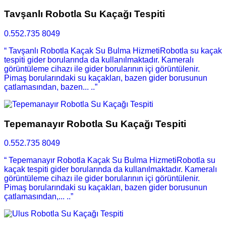
Tavşanlı Robotla Su Kaçağı Tespiti
0.552.735 8049
“ Tavşanlı Robotla Kaçak Su Bulma HizmetiRobotla su kaçak
tespiti gider borularında da kullanılmaktadır. Kameralı
görüntüleme cihazı ile gider borularının içi görüntülenir.
Pimaş borularındaki su kaçakları, bazen gider borusunun
çatlamasından, bazen... ..”
Tepemanayır Robotla Su Kaçağı Tespiti
0.552.735 8049
“ Tepemanayır Robotla Kaçak Su Bulma HizmetiRobotla su
kaçak tespiti gider borularında da kullanılmaktadır. Kameralı
görüntüleme cihazı ile gider borularının içi görüntülenir.
Pimaş borularındaki su kaçakları, bazen gider borusunun
çatlamasından,... ..”