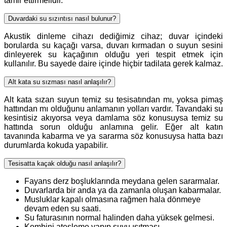
tamir ettirmelidir.
Duvardaki su sızıntısı nasıl bulunur?
Akustik dinleme cihazı dediğimiz cihaz; duvar içindeki
borularda su kaçağı varsa, duvarı kırmadan o suyun sesini
dinleyerek su kaçağının olduğu yeri tespit etmek için
kullanılır. Bu sayede daire içinde hiçbir tadilata gerek kalmaz.
Alt kata su sızması nasıl anlaşılır?
Alt kata sızan suyun temiz su tesisatından mı, yoksa pimaş
hattından mı olduğunu anlamanın yolları vardır. Tavandaki su
kesintisiz akıyorsa veya damlama söz konusuysa temiz su
hattında sorun olduğu anlamına gelir. Eğer alt katın
tavanında kabarma ve ya sararma söz konusuysa hatta bazı
durumlarda kokuda yapabilir.
Tesisatta kaçak olduğu nasıl anlaşılır?
Fayans derz boşluklarında meydana gelen sararmalar.
Duvarlarda bir anda ya da zamanla oluşan kabarmalar.
Musluklar kapalı olmasına rağmen hala dönmeye
devam eden su saati.
Su faturasının normal halinden daha yüksek gelmesi.
Kombini ateşleme yapıp suyu ısıtması