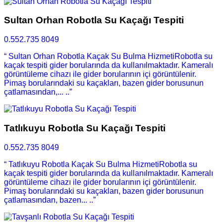
Sultan Orhan Robotla Su Kaçağı Tespiti
0.552.735 8049
“ Sultan Orhan Robotla Kaçak Su Bulma HizmetiRobotla su
kaçak tespiti gider borularında da kullanılmaktadır. Kameralı
görüntüleme cihazı ile gider borularının içi görüntülenir.
Pimaş borularındaki su kaçakları, bazen gider borusunun
çatlamasından,... ..”
Tatlıkuyu Robotla Su Kaçağı Tespiti
0.552.735 8049
“ Tatlıkuyu Robotla Kaçak Su Bulma HizmetiRobotla su
kaçak tespiti gider borularında da kullanılmaktadır. Kameralı
görüntüleme cihazı ile gider borularının içi görüntülenir.
Pimaş borularındaki su kaçakları, bazen gider borusunun
çatlamasından, bazen... ..”