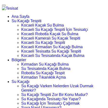
Ana Sayfa
Su Kaçağı Tespiti
Kocaeli Kaçak Su Bulma
Kocaeli Su Kaçağı Tespiti İçin Tesisatçı
Kocaeli Robotla Kaçak Su Bulma
Kocaeli Kameralı Su Kaçak Tespiti
Kocaeli Su Kaçağı Tespiti
Kocaeli Kırmadan Su Kaçağı Bulma
Kocaeli Tesisatta Su Kaçağı Tespiti
Kocaeli Su Tesisatında Kaçak Bulma
Bölgeler
Kırmadan Su Kaçağı Bulma
Su Tesisatında Kaçak Bulma
Robotla Su Kaçağı Tespit
Kırmadan Tıkanıklık Açma
Su Kaçağı
Su Kaçağı Varken Nelerden Uzak Durmak
Gerekir?
Su Kaçağı Tespiti Zor Bir Konu Mudur?
Su Kaçağında Tesisatçı Ne Yapar?
Su Kaçağı İçin Tesisatçı Çağırmak
Suya Nasıl Ulaşıyoruz?