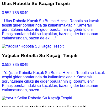
Ulus Robotla Su Kaçağı Tespiti
0.552.735 8049
“ Ulus Robotla Kaçak Su Bulma HizmetiRobotla su kaçak
tespiti gider borularında da kullanılmaktadır. Kameralı
görüntüleme cihazı ile gider borularının içi görüntülenir.
Pimaş borularındaki su kaçakları, bazen gider borusunun
çatlamasından, bazen de ek... ..”
Yağcılar Robotla Su Kaçağı Tespiti
0.552.735 8049
“ Yağcılar Robotla Kaçak Su Bulma HizmetiRobotla su kaçak
tespiti gider borularında da kullanılmaktadır. Kameralı
görüntüleme cihazı ile gider borularının içi görüntülenir.
Pimaş borularındaki su kaçakları, bazen gider borusunun
çatlamasından, bazen... ..”