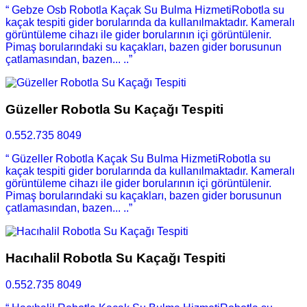
“ Gebze Osb Robotla Kaçak Su Bulma HizmetiRobotla su
kaçak tespiti gider borularında da kullanılmaktadır. Kameralı
görüntüleme cihazı ile gider borularının içi görüntülenir.
Pimaş borularındaki su kaçakları, bazen gider borusunun
çatlamasından, bazen... ..”
Güzeller Robotla Su Kaçağı Tespiti
0.552.735 8049
“ Güzeller Robotla Kaçak Su Bulma HizmetiRobotla su
kaçak tespiti gider borularında da kullanılmaktadır. Kameralı
görüntüleme cihazı ile gider borularının içi görüntülenir.
Pimaş borularındaki su kaçakları, bazen gider borusunun
çatlamasından, bazen... ..”
Hacıhalil Robotla Su Kaçağı Tespiti
0.552.735 8049