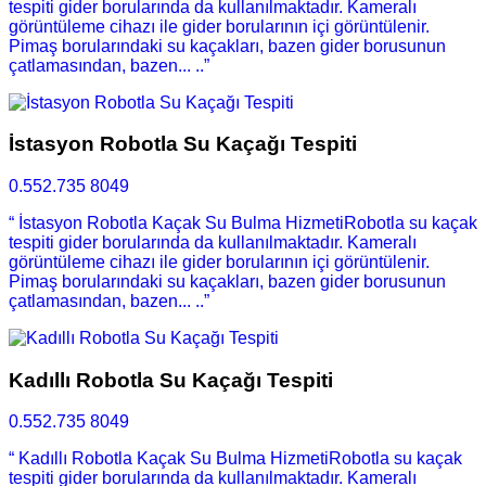
tespiti gider borularında da kullanılmaktadır. Kameralı
görüntüleme cihazı ile gider borularının içi görüntülenir.
Pimaş borularındaki su kaçakları, bazen gider borusunun
çatlamasından, bazen... ..”
İstasyon Robotla Su Kaçağı Tespiti
0.552.735 8049
“ İstasyon Robotla Kaçak Su Bulma HizmetiRobotla su kaçak
tespiti gider borularında da kullanılmaktadır. Kameralı
görüntüleme cihazı ile gider borularının içi görüntülenir.
Pimaş borularındaki su kaçakları, bazen gider borusunun
çatlamasından, bazen... ..”
Kadıllı Robotla Su Kaçağı Tespiti
0.552.735 8049
“ Kadıllı Robotla Kaçak Su Bulma HizmetiRobotla su kaçak
tespiti gider borularında da kullanılmaktadır. Kameralı