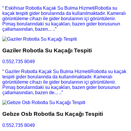
“ Eskihisar Robotla Kaçak Su Bulma HizmetiRobotla su
kaçak tespiti gider borularında da kullanılmaktadır. Kameralı
görüntüleme cihazı ile gider borularının içi görüntülenir.
Pimaş borularındaki su kaçakları, bazen gider borusunun
çatlamasından, bazen... ..”
Gaziler Robotla Su Kaçağı Tespiti
0.552.735 8049
“ Gaziler Robotla Kaçak Su Bulma HizmetiRobotla su kaçak
tespiti gider borularında da kullanılmaktadır. Kameralı
görüntüleme cihazı ile gider borularının içi görüntülenir.
Pimaş borularındaki su kaçakları, bazen gider borusunun
çatlamasından, bazen de... ..”
Gebze Osb Robotla Su Kaçağı Tespiti
0.552.735 8049