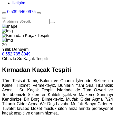
İletişim
0.539.646 0975
20
Yıllık Deneyim
0.552.735 8049
Cihazla Su Kaçak Tespiti
Kırmadan Kaçak Tespiti
Tüm Tesisat Tamir, Bakım ve Onarım İşlerinde Sizlere en
Kaliteli Hizmeti Vermekteyiz. Bunların Yanı Sıra Tıkanıklık
Açma , Su Kaçak Tespiti, İşlerinde de Tüm Özveri ve
Tecrübemizle Sizlere en Kaliteli İşçilik ve Malzeme Sunmayı
Kendimize Bir Borç Bilmekteyiz. Mutfak Gider Açma 7/24
Tıkanık Gider Açma Wc Duş Lavabo Mutfak Banyo Giderler.
Tuvalet lavabo klozet musluk sifon arızalarında profesyonel
kaçak tespiti ve onarım hizmet..