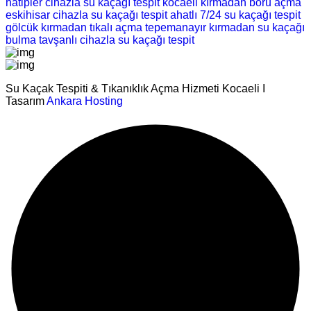
hatipler cihazla su kaçağı tespit
kocaeli kırmadan boru açma
eskihisar cihazla su kaçağı tespit
ahatlı 7/24 su kaçağı tespit
gölcük kırmadan tıkalı açma
tepemanayır kırmadan su kaçağı
bulma
tavşanlı cihazla su kaçağı tespit
Su Kaçak Tespiti & Tıkanıklık Açma Hizmeti Kocaeli I
Tasarım
Ankara Hosting