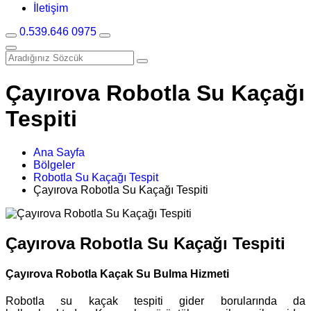
İletişim
0.539.646 0975
Çayırova Robotla Su Kaçağı
Tespiti
Ana Sayfa
Bölgeler
Robotla Su Kaçağı Tespit
Çayırova Robotla Su Kaçağı Tespiti
Çayırova Robotla Su Kaçağı Tespiti
Çayırova Robotla Kaçak Su Bulma Hizmeti
Robotla su kaçak tespiti gider borularında da