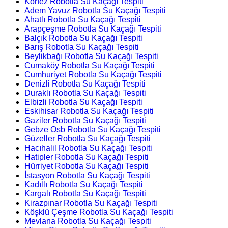
Körfez Robotla Su Kaçağı Tespiti
Adem Yavuz Robotla Su Kaçağı Tespiti
Ahatlı Robotla Su Kaçağı Tespiti
Arapçeşme Robotla Su Kaçağı Tespiti
Balçık Robotla Su Kaçağı Tespiti
Barış Robotla Su Kaçağı Tespiti
Beylikbağı Robotla Su Kaçağı Tespiti
Cumaköy Robotla Su Kaçağı Tespiti
Cumhuriyet Robotla Su Kaçağı Tespiti
Denizli Robotla Su Kaçağı Tespiti
Duraklı Robotla Su Kaçağı Tespiti
Elbizli Robotla Su Kaçağı Tespiti
Eskihisar Robotla Su Kaçağı Tespiti
Gaziler Robotla Su Kaçağı Tespiti
Gebze Osb Robotla Su Kaçağı Tespiti
Güzeller Robotla Su Kaçağı Tespiti
Hacıhalil Robotla Su Kaçağı Tespiti
Hatipler Robotla Su Kaçağı Tespiti
Hürriyet Robotla Su Kaçağı Tespiti
İstasyon Robotla Su Kaçağı Tespiti
Kadıllı Robotla Su Kaçağı Tespiti
Kargalı Robotla Su Kaçağı Tespiti
Kirazpınar Robotla Su Kaçağı Tespiti
Köşklü Çeşme Robotla Su Kaçağı Tespiti
Mevlana Robotla Su Kaçağı Tespiti