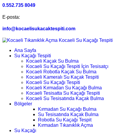
0.552.735 8049
E-posta:
info@kocaelisukacaktespiti.com
Ana Sayfa
Su Kaçağı Tespiti
Kocaeli Kaçak Su Bulma
Kocaeli Su Kaçağı Tespiti İçin Tesisatçı
Kocaeli Robotla Kaçak Su Bulma
Kocaeli Kameralı Su Kaçak Tespiti
Kocaeli Su Kaçağı Tespiti
Kocaeli Kırmadan Su Kaçağı Bulma
Kocaeli Tesisatta Su Kaçağı Tespiti
Kocaeli Su Tesisatında Kaçak Bulma
Bölgeler
Kırmadan Su Kaçağı Bulma
Su Tesisatında Kaçak Bulma
Robotla Su Kaçağı Tespit
Kırmadan Tıkanıklık Açma
Su Kaçağı