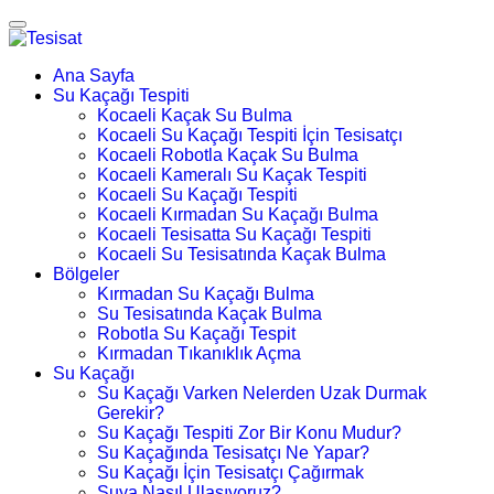
Ana Sayfa
Su Kaçağı Tespiti
Kocaeli Kaçak Su Bulma
Kocaeli Su Kaçağı Tespiti İçin Tesisatçı
Kocaeli Robotla Kaçak Su Bulma
Kocaeli Kameralı Su Kaçak Tespiti
Kocaeli Su Kaçağı Tespiti
Kocaeli Kırmadan Su Kaçağı Bulma
Kocaeli Tesisatta Su Kaçağı Tespiti
Kocaeli Su Tesisatında Kaçak Bulma
Bölgeler
Kırmadan Su Kaçağı Bulma
Su Tesisatında Kaçak Bulma
Robotla Su Kaçağı Tespit
Kırmadan Tıkanıklık Açma
Su Kaçağı
Su Kaçağı Varken Nelerden Uzak Durmak
Gerekir?
Su Kaçağı Tespiti Zor Bir Konu Mudur?
Su Kaçağında Tesisatçı Ne Yapar?
Su Kaçağı İçin Tesisatçı Çağırmak
Suya Nasıl Ulaşıyoruz?