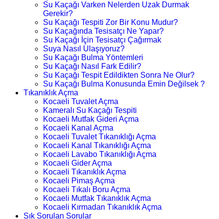
Su Kaçağı Varken Nelerden Uzak Durmak
Gerekir?
Su Kaçağı Tespiti Zor Bir Konu Mudur?
Su Kaçağında Tesisatçı Ne Yapar?
Su Kaçağı İçin Tesisatçı Çağırmak
Suya Nasıl Ulaşıyoruz?
Su Kaçağı Bulma Yöntemleri
Su Kaçağı Nasıl Fark Edilir?
Su Kaçağı Tespit Edildikten Sonra Ne Olur?
Su Kaçağı Bulma Konusunda Emin Değilsek ?
Tıkanıklık Açma
Kocaeli Tuvalet Açma
Kameralı Su Kaçağı Tespiti
Kocaeli Mutfak Gideri Açma
Kocaeli Kanal Açma
Kocaeli Tuvalet Tıkanıklığı Açma
Kocaeli Kanal Tıkanıklığı Açma
Kocaeli Lavabo Tıkanıklığı Açma
Kocaeli Gider Açma
Kocaeli Tıkanıklık Açma
Kocaeli Pimaş Açma
Kocaeli Tıkalı Boru Açma
Kocaeli Mutfak Tıkanıklık Açma
Kocaeli Kırmadan Tıkanıklık Açma
Sık Sorulan Sorular