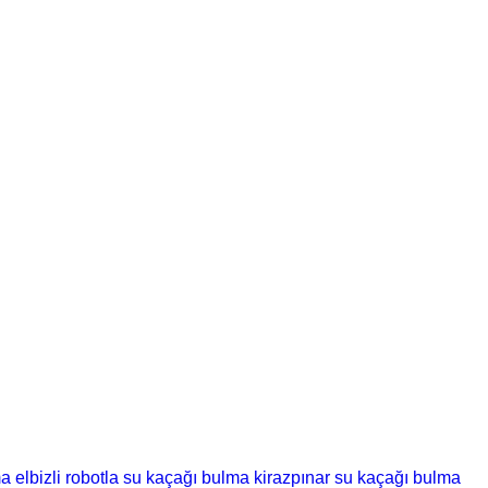
ma
elbizli robotla su kaçağı bulma
kirazpınar su kaçağı bulma