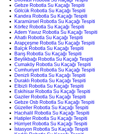
Gebze Robotla Su Kaçağı Tespiti
Gölcük Robotla Su Kaçağı Tespiti
Kandıra Robotla Su Kaçağı Tespiti
Karamürsel Robotla Su Kaçağı Tespiti
Körfez Robotla Su Kaçağı Tespiti
Adem Yavuz Robotla Su Kaçağı Tespiti
Ahatlı Robotla Su Kaçağı Tespiti
Arapçeşme Robotla Su Kaçağı Tespiti
Balçık Robotla Su Kaçağı Tespiti
Barış Robotla Su Kaçağı Tespiti
Beylikbağı Robotla Su Kaçağı Tespiti
Cumaköy Robotla Su Kaçağı Tespiti
Cumhuriyet Robotla Su Kaçağı Tespiti
Denizli Robotla Su Kaçağı Tespiti
Duraklı Robotla Su Kaçağı Tespiti
Elbizli Robotla Su Kaçağı Tespiti
Eskihisar Robotla Su Kaçağı Tespiti
Gaziler Robotla Su Kaçağı Tespiti
Gebze Osb Robotla Su Kaçağı Tespiti
Güzeller Robotla Su Kaçağı Tespiti
Hacıhalil Robotla Su Kaçağı Tespiti
Hatipler Robotla Su Kaçağı Tespiti
Hürriyet Robotla Su Kaçağı Tespiti
İstasyon Robotla Su Kaçağı Tespiti