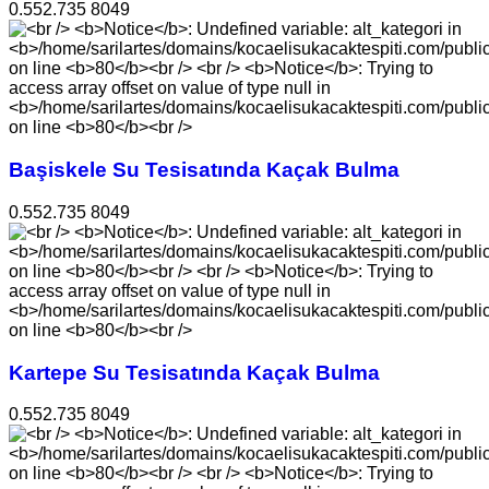
0.552.735 8049
Başiskele Su Tesisatında Kaçak Bulma
0.552.735 8049
Kartepe Su Tesisatında Kaçak Bulma
0.552.735 8049