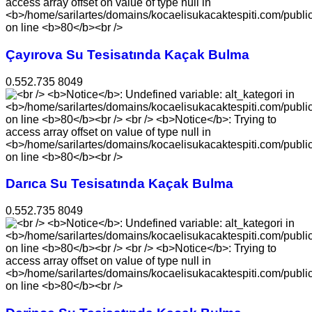
Çayırova Su Tesisatında Kaçak Bulma
0.552.735 8049
Darıca Su Tesisatında Kaçak Bulma
0.552.735 8049