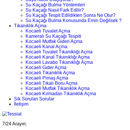
Su Kaçağı Bulma Yöntemleri
Su Kaçağı Nasıl Fark Edilir?
Su Kaçağı Tespit Edildikten Sonra Ne Olur?
Su Kaçağı Bulma Konusunda Emin Değilsek ?
Tıkanıklık Açma
Kocaeli Tuvalet Açma
Kameralı Su Kaçağı Tespiti
Kocaeli Mutfak Gideri Açma
Kocaeli Kanal Açma
Kocaeli Tuvalet Tıkanıklığı Açma
Kocaeli Kanal Tıkanıklığı Açma
Kocaeli Lavabo Tıkanıklığı Açma
Kocaeli Gider Açma
Kocaeli Tıkanıklık Açma
Kocaeli Pimaş Açma
Kocaeli Tıkalı Boru Açma
Kocaeli Mutfak Tıkanıklık Açma
Kocaeli Kırmadan Tıkanıklık Açma
Sık Sorulan Sorular
İletişim
7/24 Arayın: