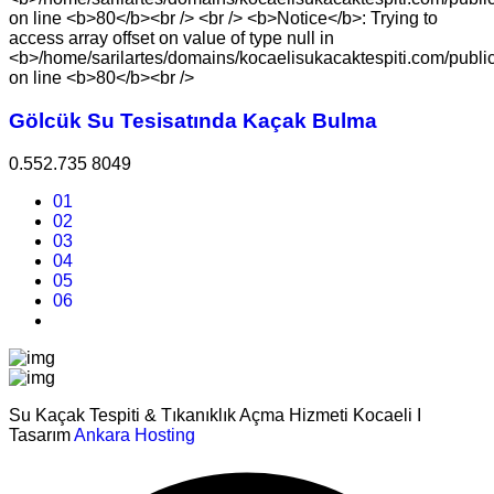
Gölcük Su Tesisatında Kaçak Bulma
0.552.735 8049
01
02
03
04
05
06
Su Kaçak Tespiti & Tıkanıklık Açma Hizmeti Kocaeli I
Tasarım
Ankara Hosting