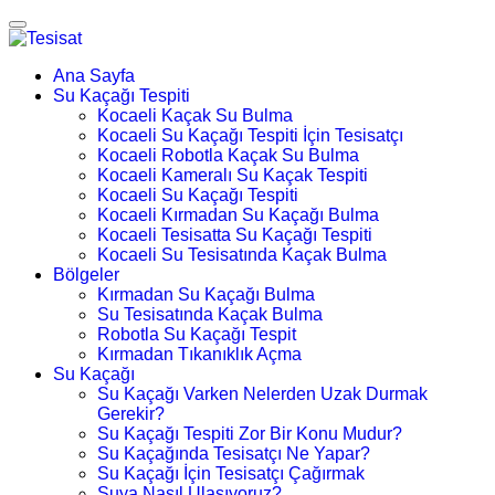
Ana Sayfa
Su Kaçağı Tespiti
Kocaeli Kaçak Su Bulma
Kocaeli Su Kaçağı Tespiti İçin Tesisatçı
Kocaeli Robotla Kaçak Su Bulma
Kocaeli Kameralı Su Kaçak Tespiti
Kocaeli Su Kaçağı Tespiti
Kocaeli Kırmadan Su Kaçağı Bulma
Kocaeli Tesisatta Su Kaçağı Tespiti
Kocaeli Su Tesisatında Kaçak Bulma
Bölgeler
Kırmadan Su Kaçağı Bulma
Su Tesisatında Kaçak Bulma
Robotla Su Kaçağı Tespit
Kırmadan Tıkanıklık Açma
Su Kaçağı
Su Kaçağı Varken Nelerden Uzak Durmak
Gerekir?
Su Kaçağı Tespiti Zor Bir Konu Mudur?
Su Kaçağında Tesisatçı Ne Yapar?
Su Kaçağı İçin Tesisatçı Çağırmak
Suya Nasıl Ulaşıyoruz?