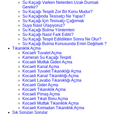
Su Kaçağı Varken Nelerden Uzak Durmak
Gerekir?
Su Kaçağı Tespiti Zor Bir Konu Mudur?
Su Kaçağında Tesisatçı Ne Yapar?
Su Kaçağı İçin Tesisatçı Çağırmak
Suya Nasıl Ulaşıyoruz?
Su Kaçağı Bulma Yöntemleri
Su Kaçağı Nasıl Fark Edilir?
Su Kaçağı Tespit Edildikten Sonra Ne Olur?
Su Kaçağı Bulma Konusunda Emin Değilsek ?
Tıkanıklık Açma
Kocaeli Tuvalet Açma
Kameralı Su Kaçağı Tespiti
Kocaeli Mutfak Gideri Açma
Kocaeli Kanal Açma
Kocaeli Tuvalet Tıkanıklığı Açma
Kocaeli Kanal Tıkanıklığı Açma
Kocaeli Lavabo Tıkanıklığı Açma
Kocaeli Gider Açma
Kocaeli Tıkanıklık Açma
Kocaeli Pimaş Açma
Kocaeli Tıkalı Boru Açma
Kocaeli Mutfak Tıkanıklık Açma
Kocaeli Kırmadan Tıkanıklık Açma
Sık Sorulan Sorular