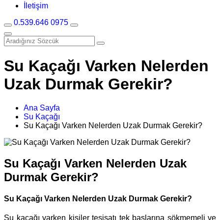
İletişim
0.539.646 0975
Su Kaçağı Varken Nelerden
Uzak Durmak Gerekir?
Ana Sayfa
Su Kaçağı
Su Kaçağı Varken Nelerden Uzak Durmak Gerekir?
Su Kaçağı Varken Nelerden Uzak
Durmak Gerekir?
Su Kaçağı Varken Nelerden Uzak Durmak Gerekir?
Su kaçağı varken kişiler tesisatı tek başlarına sökmemeli ve