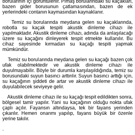
borularının içi görüntülenir. Pimaş borularındaki su kaçakları,
bazen gider borusunun çatlamasından, bazen de ek
yerlerindeki contanın kaymasından kaynaklanır.
Temiz su borularında meydana gelen su kaçaklarında,
robotla su kaçak tespiti akustik dinleme cihazı ile
yapılmaktadır. Akustik dinleme cihazı, adında da anlaşılacağı
üzere su kaçağını dinleyerek tespit etmekte kullanılır. Bu
cihaz sayesinde kırmadan su kaçağı tespiti yapmak
mümkündür.
Temiz su borularında meydana gelen su kaçağı bazen çok
ufak olabilmektedir ve akustik dinleme cihazı ile
duyulmayabilir. Böyle bir durumla karşılaşıldığında, temiz su
borusundaki suyun basıncı arttırılır. Suyun basıncı arttığı için,
su kaçağının şiddeti de artar ve akustik dinleme cihazı ile
duyulabilecek seviyeye gelir.
Akustik dinleme cihazı ile su kaçağı tespit edildikten sonra,
bölgesel tamir yapılır. Yani su kaçağının olduğu nokta ufak
çaplı açılır. Fayansın altındaysa, tek bir fayans yerinden
çıkarılır. Hemen onarımı yapılıp, fayans büyük bir özenle
yerine takılır.
.