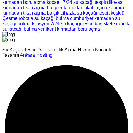
kırmadan boru açma
kocaeli 7/24 su kaçağı tespit
dilovası
kırmadan tıkalı açma
hatipler kırmadan tıkalı açma
kandıra
kırmadan tıkalı açma
balçık cihazla su kaçağı tespit
köşklü
Çeşme robotla su kaçağı bulma
cumhuriyet kırmadan su
kaçağı bulma
İstasyon 7/24 su kaçağı tespit
başiskele robotla
su kaçağı bulma
yenikent kırmadan boru açma
Su Kaçak Tespiti & Tıkanıklık Açma Hizmeti Kocaeli I
Tasarım
Ankara Hosting