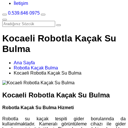
İletişim
0.539.646 0975
Kocaeli Robotla Kaçak Su
Bulma
Ana Sayfa
Robotla Kaçak Bulma
Kocaeli Robotla Kaçak Su Bulma
Kocaeli Robotla Kaçak Su Bulma
Robotla Kaçak Su Bulma Hizmeti
Robotla su kaçak tespiti gider borularında da
kullanılmaktadır. Kameralı görüntüleme cihazı ile gider