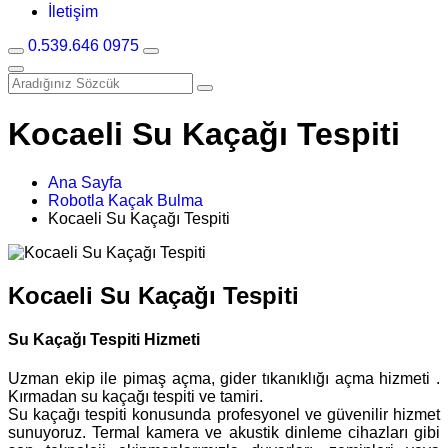
İletişim
0.539.646 0975
Kocaeli Su Kaçağı Tespiti
Ana Sayfa
Robotla Kaçak Bulma
Kocaeli Su Kaçağı Tespiti
Kocaeli Su Kaçağı Tespiti
Su Kaçağı Tespiti Hizmeti
Uzman ekip ile pimaş açma, gider tıkanıklığı açma hizmeti .
Kırmadan su kaçağı tespiti ve tamiri.
Su kaçağı tespiti konusunda profesyonel ve güvenilir hizmet
sunuyoruz. Termal kamera ve akustik dinleme cihazları gibi