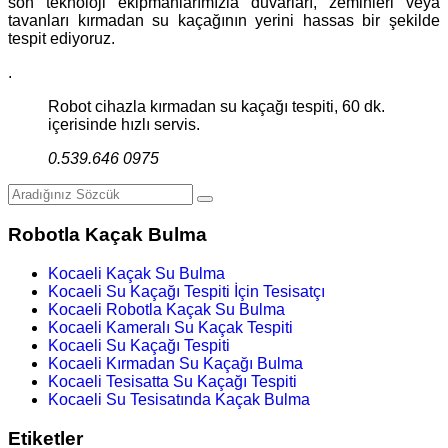
son teknoloji ekipmanlarımızla duvarları, zeminleri veya
tavanları kırmadan su kaçağının yerini hassas bir şekilde
tespit ediyoruz.
.
Robot cihazla kırmadan su kaçağı tespiti, 60 dk.
içerisinde hızlı servis.
0.539.646 0975
Robotla Kaçak Bulma
Kocaeli Kaçak Su Bulma
Kocaeli Su Kaçağı Tespiti İçin Tesisatçı
Kocaeli Robotla Kaçak Su Bulma
Kocaeli Kameralı Su Kaçak Tespiti
Kocaeli Su Kaçağı Tespiti
Kocaeli Kırmadan Su Kaçağı Bulma
Kocaeli Tesisatta Su Kaçağı Tespiti
Kocaeli Su Tesisatında Kaçak Bulma
Etiketler