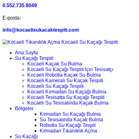
0.552.735 8049
E-posta:
info@kocaelisukacaktespiti.com
Ana Sayfa
Su Kaçağı Tespiti
Kocaeli Kaçak Su Bulma
Kocaeli Su Kaçağı Tespiti İçin Tesisatçı
Kocaeli Robotla Kaçak Su Bulma
Kocaeli Kameralı Su Kaçak Tespiti
Kocaeli Su Kaçağı Tespiti
Kocaeli Kırmadan Su Kaçağı Bulma
Kocaeli Tesisatta Su Kaçağı Tespiti
Kocaeli Su Tesisatında Kaçak Bulma
Bölgeler
Kırmadan Su Kaçağı Bulma
Su Tesisatında Kaçak Bulma
Robotla Su Kaçağı Tespit
Kırmadan Tıkanıklık Açma
Su Kaçağı