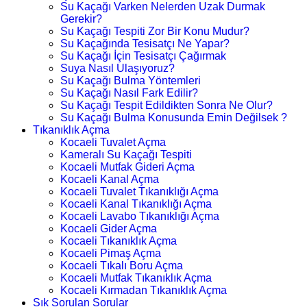
Su Kaçağı Varken Nelerden Uzak Durmak
Gerekir?
Su Kaçağı Tespiti Zor Bir Konu Mudur?
Su Kaçağında Tesisatçı Ne Yapar?
Su Kaçağı İçin Tesisatçı Çağırmak
Suya Nasıl Ulaşıyoruz?
Su Kaçağı Bulma Yöntemleri
Su Kaçağı Nasıl Fark Edilir?
Su Kaçağı Tespit Edildikten Sonra Ne Olur?
Su Kaçağı Bulma Konusunda Emin Değilsek ?
Tıkanıklık Açma
Kocaeli Tuvalet Açma
Kameralı Su Kaçağı Tespiti
Kocaeli Mutfak Gideri Açma
Kocaeli Kanal Açma
Kocaeli Tuvalet Tıkanıklığı Açma
Kocaeli Kanal Tıkanıklığı Açma
Kocaeli Lavabo Tıkanıklığı Açma
Kocaeli Gider Açma
Kocaeli Tıkanıklık Açma
Kocaeli Pimaş Açma
Kocaeli Tıkalı Boru Açma
Kocaeli Mutfak Tıkanıklık Açma
Kocaeli Kırmadan Tıkanıklık Açma
Sık Sorulan Sorular