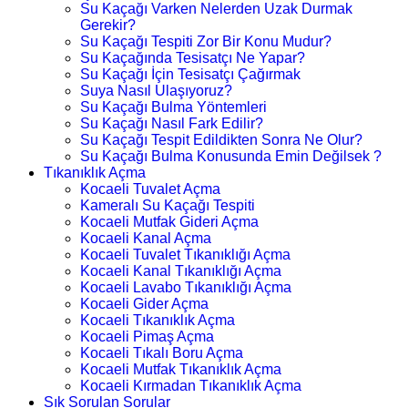
Su Kaçağı Varken Nelerden Uzak Durmak
Gerekir?
Su Kaçağı Tespiti Zor Bir Konu Mudur?
Su Kaçağında Tesisatçı Ne Yapar?
Su Kaçağı İçin Tesisatçı Çağırmak
Suya Nasıl Ulaşıyoruz?
Su Kaçağı Bulma Yöntemleri
Su Kaçağı Nasıl Fark Edilir?
Su Kaçağı Tespit Edildikten Sonra Ne Olur?
Su Kaçağı Bulma Konusunda Emin Değilsek ?
Tıkanıklık Açma
Kocaeli Tuvalet Açma
Kameralı Su Kaçağı Tespiti
Kocaeli Mutfak Gideri Açma
Kocaeli Kanal Açma
Kocaeli Tuvalet Tıkanıklığı Açma
Kocaeli Kanal Tıkanıklığı Açma
Kocaeli Lavabo Tıkanıklığı Açma
Kocaeli Gider Açma
Kocaeli Tıkanıklık Açma
Kocaeli Pimaş Açma
Kocaeli Tıkalı Boru Açma
Kocaeli Mutfak Tıkanıklık Açma
Kocaeli Kırmadan Tıkanıklık Açma
Sık Sorulan Sorular