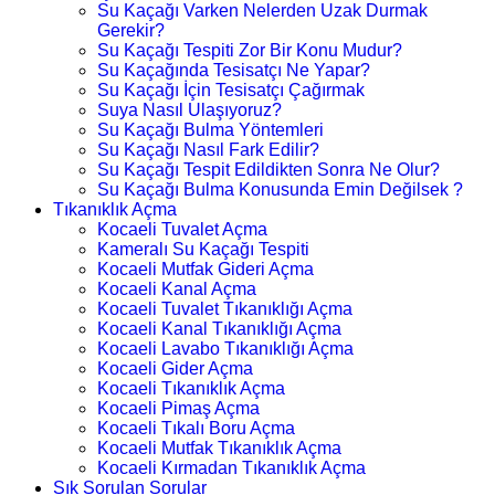
Su Kaçağı Varken Nelerden Uzak Durmak
Gerekir?
Su Kaçağı Tespiti Zor Bir Konu Mudur?
Su Kaçağında Tesisatçı Ne Yapar?
Su Kaçağı İçin Tesisatçı Çağırmak
Suya Nasıl Ulaşıyoruz?
Su Kaçağı Bulma Yöntemleri
Su Kaçağı Nasıl Fark Edilir?
Su Kaçağı Tespit Edildikten Sonra Ne Olur?
Su Kaçağı Bulma Konusunda Emin Değilsek ?
Tıkanıklık Açma
Kocaeli Tuvalet Açma
Kameralı Su Kaçağı Tespiti
Kocaeli Mutfak Gideri Açma
Kocaeli Kanal Açma
Kocaeli Tuvalet Tıkanıklığı Açma
Kocaeli Kanal Tıkanıklığı Açma
Kocaeli Lavabo Tıkanıklığı Açma
Kocaeli Gider Açma
Kocaeli Tıkanıklık Açma
Kocaeli Pimaş Açma
Kocaeli Tıkalı Boru Açma
Kocaeli Mutfak Tıkanıklık Açma
Kocaeli Kırmadan Tıkanıklık Açma
Sık Sorulan Sorular