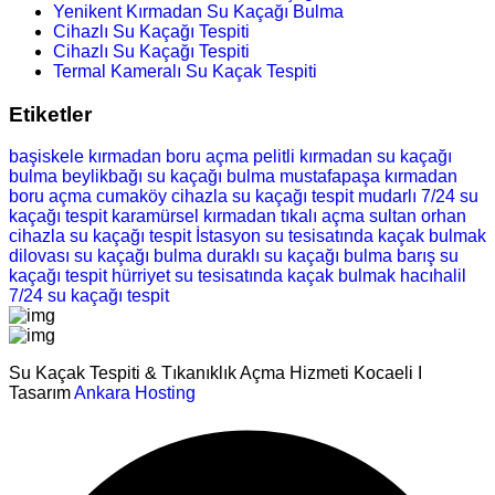
Yenikent Kırmadan Su Kaçağı Bulma
Cihazlı Su Kaçağı Tespiti
Cihazlı Su Kaçağı Tespiti
Termal Kameralı Su Kaçak Tespiti
Etiketler
başiskele kırmadan boru açma
pelitli kırmadan su kaçağı
bulma
beylikbağı su kaçağı bulma
mustafapaşa kırmadan
boru açma
cumaköy cihazla su kaçağı tespit
mudarlı 7/24 su
kaçağı tespit
karamürsel kırmadan tıkalı açma
sultan orhan
cihazla su kaçağı tespit
İstasyon su tesisatında kaçak bulmak
dilovası su kaçağı bulma
duraklı su kaçağı bulma
barış su
kaçağı tespit
hürriyet su tesisatında kaçak bulmak
hacıhalil
7/24 su kaçağı tespit
Su Kaçak Tespiti & Tıkanıklık Açma Hizmeti Kocaeli I
Tasarım
Ankara Hosting