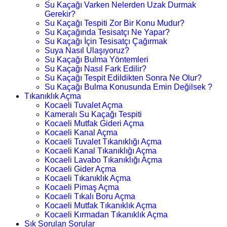
Su Kaçağı Varken Nelerden Uzak Durmak
Gerekir?
Su Kaçağı Tespiti Zor Bir Konu Mudur?
Su Kaçağında Tesisatçı Ne Yapar?
Su Kaçağı İçin Tesisatçı Çağırmak
Suya Nasıl Ulaşıyoruz?
Su Kaçağı Bulma Yöntemleri
Su Kaçağı Nasıl Fark Edilir?
Su Kaçağı Tespit Edildikten Sonra Ne Olur?
Su Kaçağı Bulma Konusunda Emin Değilsek ?
Tıkanıklık Açma
Kocaeli Tuvalet Açma
Kameralı Su Kaçağı Tespiti
Kocaeli Mutfak Gideri Açma
Kocaeli Kanal Açma
Kocaeli Tuvalet Tıkanıklığı Açma
Kocaeli Kanal Tıkanıklığı Açma
Kocaeli Lavabo Tıkanıklığı Açma
Kocaeli Gider Açma
Kocaeli Tıkanıklık Açma
Kocaeli Pimaş Açma
Kocaeli Tıkalı Boru Açma
Kocaeli Mutfak Tıkanıklık Açma
Kocaeli Kırmadan Tıkanıklık Açma
Sık Sorulan Sorular