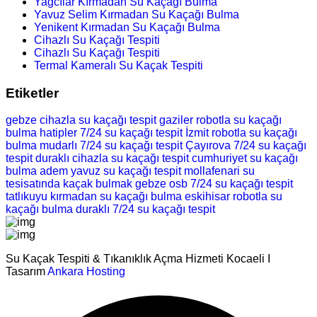
Yağcılar Kırmadan Su Kaçağı Bulma
Yavuz Selim Kırmadan Su Kaçağı Bulma
Yenikent Kırmadan Su Kaçağı Bulma
Cihazlı Su Kaçağı Tespiti
Cihazlı Su Kaçağı Tespiti
Termal Kameralı Su Kaçak Tespiti
Etiketler
gebze cihazla su kaçağı tespit
gaziler robotla su kaçağı
bulma
hatipler 7/24 su kaçağı tespit
İzmit robotla su kaçağı
bulma
mudarlı 7/24 su kaçağı tespit
Çayırova 7/24 su kaçağı
tespit
duraklı cihazla su kaçağı tespit
cumhuriyet su kaçağı
bulma
adem yavuz su kaçağı tespit
mollafenari su
tesisatında kaçak bulmak
gebze osb 7/24 su kaçağı tespit
tatlıkuyu kırmadan su kaçağı bulma
eskihisar robotla su
kaçağı bulma
duraklı 7/24 su kaçağı tespit
Su Kaçak Tespiti & Tıkanıklık Açma Hizmeti Kocaeli I
Tasarım
Ankara Hosting