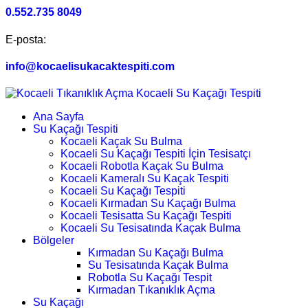
0.552.735 8049
E-posta:
info@kocaelisukacaktespiti.com
Ana Sayfa
Su Kaçağı Tespiti
Kocaeli Kaçak Su Bulma
Kocaeli Su Kaçağı Tespiti İçin Tesisatçı
Kocaeli Robotla Kaçak Su Bulma
Kocaeli Kameralı Su Kaçak Tespiti
Kocaeli Su Kaçağı Tespiti
Kocaeli Kırmadan Su Kaçağı Bulma
Kocaeli Tesisatta Su Kaçağı Tespiti
Kocaeli Su Tesisatında Kaçak Bulma
Bölgeler
Kırmadan Su Kaçağı Bulma
Su Tesisatında Kaçak Bulma
Robotla Su Kaçağı Tespit
Kırmadan Tıkanıklık Açma
Su Kaçağı