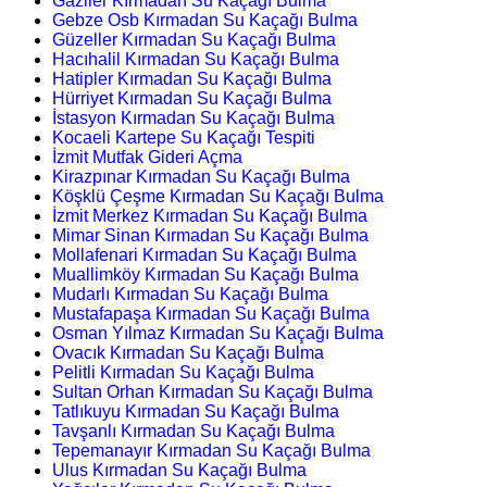
Gaziler Kırmadan Su Kaçağı Bulma
Gebze Osb Kırmadan Su Kaçağı Bulma
Güzeller Kırmadan Su Kaçağı Bulma
Hacıhalil Kırmadan Su Kaçağı Bulma
Hatipler Kırmadan Su Kaçağı Bulma
Hürriyet Kırmadan Su Kaçağı Bulma
İstasyon Kırmadan Su Kaçağı Bulma
Kocaeli Kartepe Su Kaçağı Tespiti
İzmit Mutfak Gideri Açma
Kirazpınar Kırmadan Su Kaçağı Bulma
Köşklü Çeşme Kırmadan Su Kaçağı Bulma
İzmit Merkez Kırmadan Su Kaçağı Bulma
Mimar Sinan Kırmadan Su Kaçağı Bulma
Mollafenari Kırmadan Su Kaçağı Bulma
Muallimköy Kırmadan Su Kaçağı Bulma
Mudarlı Kırmadan Su Kaçağı Bulma
Mustafapaşa Kırmadan Su Kaçağı Bulma
Osman Yılmaz Kırmadan Su Kaçağı Bulma
Ovacık Kırmadan Su Kaçağı Bulma
Pelitli Kırmadan Su Kaçağı Bulma
Sultan Orhan Kırmadan Su Kaçağı Bulma
Tatlıkuyu Kırmadan Su Kaçağı Bulma
Tavşanlı Kırmadan Su Kaçağı Bulma
Tepemanayır Kırmadan Su Kaçağı Bulma
Ulus Kırmadan Su Kaçağı Bulma