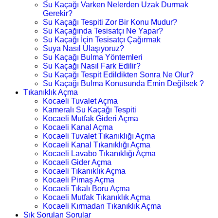
Su Kaçağı Varken Nelerden Uzak Durmak
Gerekir?
Su Kaçağı Tespiti Zor Bir Konu Mudur?
Su Kaçağında Tesisatçı Ne Yapar?
Su Kaçağı İçin Tesisatçı Çağırmak
Suya Nasıl Ulaşıyoruz?
Su Kaçağı Bulma Yöntemleri
Su Kaçağı Nasıl Fark Edilir?
Su Kaçağı Tespit Edildikten Sonra Ne Olur?
Su Kaçağı Bulma Konusunda Emin Değilsek ?
Tıkanıklık Açma
Kocaeli Tuvalet Açma
Kameralı Su Kaçağı Tespiti
Kocaeli Mutfak Gideri Açma
Kocaeli Kanal Açma
Kocaeli Tuvalet Tıkanıklığı Açma
Kocaeli Kanal Tıkanıklığı Açma
Kocaeli Lavabo Tıkanıklığı Açma
Kocaeli Gider Açma
Kocaeli Tıkanıklık Açma
Kocaeli Pimaş Açma
Kocaeli Tıkalı Boru Açma
Kocaeli Mutfak Tıkanıklık Açma
Kocaeli Kırmadan Tıkanıklık Açma
Sık Sorulan Sorular