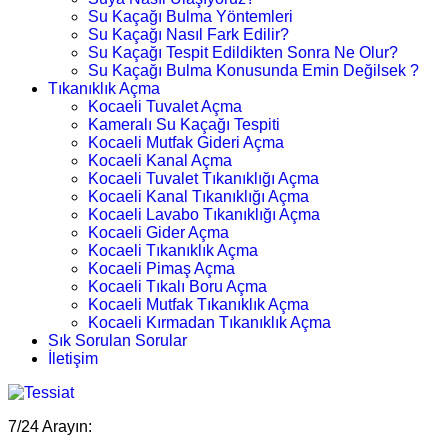
Su Kaçağı Bulma Yöntemleri
Su Kaçağı Nasıl Fark Edilir?
Su Kaçağı Tespit Edildikten Sonra Ne Olur?
Su Kaçağı Bulma Konusunda Emin Değilsek ?
Tıkanıklık Açma
Kocaeli Tuvalet Açma
Kameralı Su Kaçağı Tespiti
Kocaeli Mutfak Gideri Açma
Kocaeli Kanal Açma
Kocaeli Tuvalet Tıkanıklığı Açma
Kocaeli Kanal Tıkanıklığı Açma
Kocaeli Lavabo Tıkanıklığı Açma
Kocaeli Gider Açma
Kocaeli Tıkanıklık Açma
Kocaeli Pimaş Açma
Kocaeli Tıkalı Boru Açma
Kocaeli Mutfak Tıkanıklık Açma
Kocaeli Kırmadan Tıkanıklık Açma
Sık Sorulan Sorular
İletişim
7/24 Arayın: