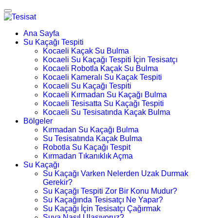
Ana Sayfa
Su Kaçağı Tespiti
Kocaeli Kaçak Su Bulma
Kocaeli Su Kaçağı Tespiti İçin Tesisatçı
Kocaeli Robotla Kaçak Su Bulma
Kocaeli Kameralı Su Kaçak Tespiti
Kocaeli Su Kaçağı Tespiti
Kocaeli Kırmadan Su Kaçağı Bulma
Kocaeli Tesisatta Su Kaçağı Tespiti
Kocaeli Su Tesisatında Kaçak Bulma
Bölgeler
Kırmadan Su Kaçağı Bulma
Su Tesisatında Kaçak Bulma
Robotla Su Kaçağı Tespit
Kırmadan Tıkanıklık Açma
Su Kaçağı
Su Kaçağı Varken Nelerden Uzak Durmak
Gerekir?
Su Kaçağı Tespiti Zor Bir Konu Mudur?
Su Kaçağında Tesisatçı Ne Yapar?
Su Kaçağı İçin Tesisatçı Çağırmak
Suya Nasıl Ulaşıyoruz?