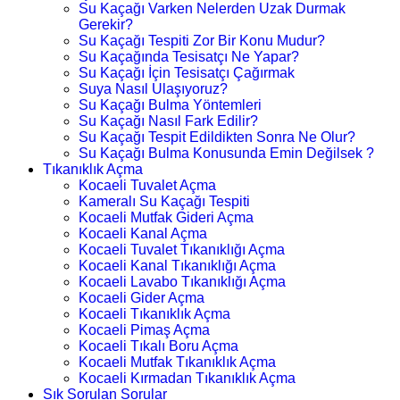
Su Kaçağı Varken Nelerden Uzak Durmak
Gerekir?
Su Kaçağı Tespiti Zor Bir Konu Mudur?
Su Kaçağında Tesisatçı Ne Yapar?
Su Kaçağı İçin Tesisatçı Çağırmak
Suya Nasıl Ulaşıyoruz?
Su Kaçağı Bulma Yöntemleri
Su Kaçağı Nasıl Fark Edilir?
Su Kaçağı Tespit Edildikten Sonra Ne Olur?
Su Kaçağı Bulma Konusunda Emin Değilsek ?
Tıkanıklık Açma
Kocaeli Tuvalet Açma
Kameralı Su Kaçağı Tespiti
Kocaeli Mutfak Gideri Açma
Kocaeli Kanal Açma
Kocaeli Tuvalet Tıkanıklığı Açma
Kocaeli Kanal Tıkanıklığı Açma
Kocaeli Lavabo Tıkanıklığı Açma
Kocaeli Gider Açma
Kocaeli Tıkanıklık Açma
Kocaeli Pimaş Açma
Kocaeli Tıkalı Boru Açma
Kocaeli Mutfak Tıkanıklık Açma
Kocaeli Kırmadan Tıkanıklık Açma
Sık Sorulan Sorular