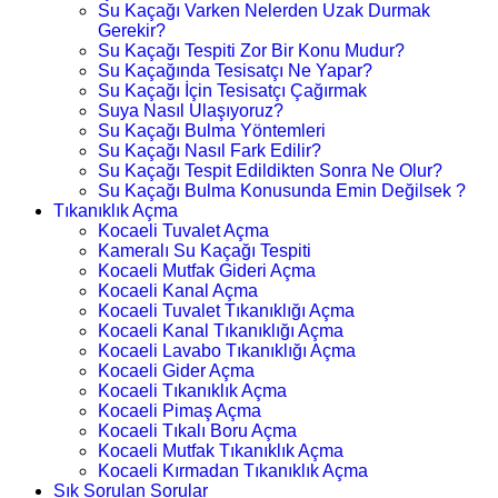
Su Kaçağı Varken Nelerden Uzak Durmak
Gerekir?
Su Kaçağı Tespiti Zor Bir Konu Mudur?
Su Kaçağında Tesisatçı Ne Yapar?
Su Kaçağı İçin Tesisatçı Çağırmak
Suya Nasıl Ulaşıyoruz?
Su Kaçağı Bulma Yöntemleri
Su Kaçağı Nasıl Fark Edilir?
Su Kaçağı Tespit Edildikten Sonra Ne Olur?
Su Kaçağı Bulma Konusunda Emin Değilsek ?
Tıkanıklık Açma
Kocaeli Tuvalet Açma
Kameralı Su Kaçağı Tespiti
Kocaeli Mutfak Gideri Açma
Kocaeli Kanal Açma
Kocaeli Tuvalet Tıkanıklığı Açma
Kocaeli Kanal Tıkanıklığı Açma
Kocaeli Lavabo Tıkanıklığı Açma
Kocaeli Gider Açma
Kocaeli Tıkanıklık Açma
Kocaeli Pimaş Açma
Kocaeli Tıkalı Boru Açma
Kocaeli Mutfak Tıkanıklık Açma
Kocaeli Kırmadan Tıkanıklık Açma
Sık Sorulan Sorular