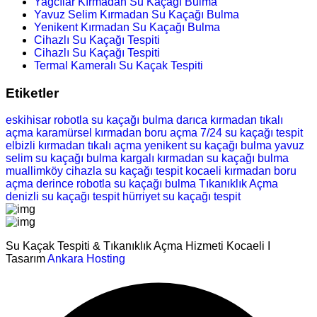
Yağcılar Kırmadan Su Kaçağı Bulma
Yavuz Selim Kırmadan Su Kaçağı Bulma
Yenikent Kırmadan Su Kaçağı Bulma
Cihazlı Su Kaçağı Tespiti
Cihazlı Su Kaçağı Tespiti
Termal Kameralı Su Kaçak Tespiti
Etiketler
eskihisar robotla su kaçağı bulma
darıca kırmadan tıkalı
açma
karamürsel kırmadan boru açma
7/24 su kaçağı tespit
elbizli kırmadan tıkalı açma
yenikent su kaçağı bulma
yavuz
selim su kaçağı bulma
kargalı kırmadan su kaçağı bulma
muallimköy cihazla su kaçağı tespit
kocaeli kırmadan boru
açma
derince robotla su kaçağı bulma
Tıkanıklık Açma
denizli su kaçağı tespit
hürriyet su kaçağı tespit
Su Kaçak Tespiti & Tıkanıklık Açma Hizmeti Kocaeli I
Tasarım
Ankara Hosting