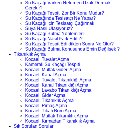
Su Kaçağı Varken Nelerden Uzak Durmak
Gerekir?
Su Kaçağı Tespiti Zor Bir Konu Mudur?
Su Kaçağında Tesisatçı Ne Yapar?
Su Kaçağı İçin Tesisatçı Çağırmak
Suya Nasıl Ulaşıyoruz?
Su Kaçağı Bulma Yöntemleri
Su Kaçağı Nasıl Fark Edilir?
Su Kaçağı Tespit Edildikten Sonra Ne Olur?
Su Kaçağı Bulma Konusunda Emin Değilsek ?
Tıkanıklık Açma
Kocaeli Tuvalet Açma
Kameralı Su Kaçağı Tespiti
Kocaeli Mutfak Gideri Açma
Kocaeli Kanal Açma
Kocaeli Tuvalet Tıkanıklığı Açma
Kocaeli Kanal Tıkanıklığı Açma
Kocaeli Lavabo Tıkanıklığı Açma
Kocaeli Gider Açma
Kocaeli Tıkanıklık Açma
Kocaeli Pimaş Açma
Kocaeli Tıkalı Boru Açma
Kocaeli Mutfak Tıkanıklık Açma
Kocaeli Kırmadan Tıkanıklık Açma
Sık Sorulan Sorular