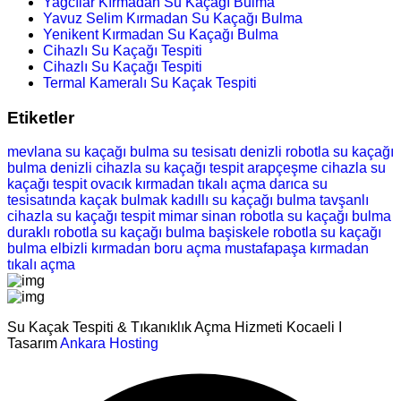
Yağcılar Kırmadan Su Kaçağı Bulma
Yavuz Selim Kırmadan Su Kaçağı Bulma
Yenikent Kırmadan Su Kaçağı Bulma
Cihazlı Su Kaçağı Tespiti
Cihazlı Su Kaçağı Tespiti
Termal Kameralı Su Kaçak Tespiti
Etiketler
mevlana su kaçağı bulma
su tesisatı
denizli robotla su kaçağı
bulma
denizli cihazla su kaçağı tespit
arapçeşme cihazla su
kaçağı tespit
ovacık kırmadan tıkalı açma
darıca su
tesisatında kaçak bulmak
kadıllı su kaçağı bulma
tavşanlı
cihazla su kaçağı tespit
mimar sinan robotla su kaçağı bulma
duraklı robotla su kaçağı bulma
başiskele robotla su kaçağı
bulma
elbizli kırmadan boru açma
mustafapaşa kırmadan
tıkalı açma
Su Kaçak Tespiti & Tıkanıklık Açma Hizmeti Kocaeli I
Tasarım
Ankara Hosting