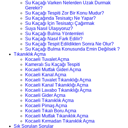
Su Kaçağı Varken Nelerden Uzak Durmak
Gerekir?
Su Kaçağı Tespiti Zor Bir Konu Mudur?
Su Kaçağında Tesisatçı Ne Yapar?
Su Kaçağı İçin Tesisatçı Çağırmak
Suya Nasıl Ulaşıyoruz?
Su Kaçağı Bulma Yöntemleri
Su Kaçağı Nasıl Fark Edilir?
Su Kaçağı Tespit Edildikten Sonra Ne Olur?
Su Kaçağı Bulma Konusunda Emin Değilsek ?
Tıkanıklık Açma
Kocaeli Tuvalet Açma
Kameralı Su Kaçağı Tespiti
Kocaeli Mutfak Gideri Açma
Kocaeli Kanal Açma
Kocaeli Tuvalet Tıkanıklığı Açma
Kocaeli Kanal Tıkanıklığı Açma
Kocaeli Lavabo Tıkanıklığı Açma
Kocaeli Gider Açma
Kocaeli Tıkanıklık Açma
Kocaeli Pimaş Açma
Kocaeli Tıkalı Boru Açma
Kocaeli Mutfak Tıkanıklık Açma
Kocaeli Kırmadan Tıkanıklık Açma
Sık Sorulan Sorular