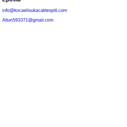
info@kocaelisukacaktespiti.com
Altun591071@gmail.com