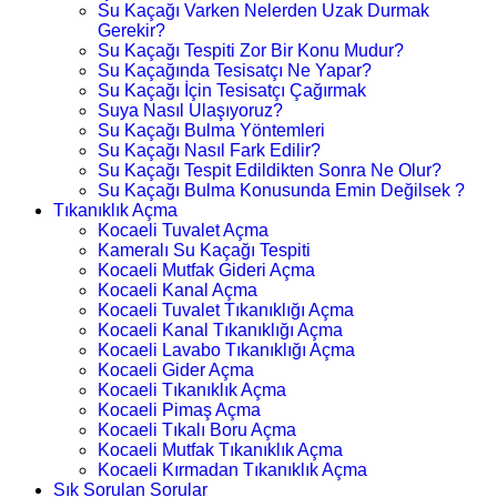
Su Kaçağı Varken Nelerden Uzak Durmak
Gerekir?
Su Kaçağı Tespiti Zor Bir Konu Mudur?
Su Kaçağında Tesisatçı Ne Yapar?
Su Kaçağı İçin Tesisatçı Çağırmak
Suya Nasıl Ulaşıyoruz?
Su Kaçağı Bulma Yöntemleri
Su Kaçağı Nasıl Fark Edilir?
Su Kaçağı Tespit Edildikten Sonra Ne Olur?
Su Kaçağı Bulma Konusunda Emin Değilsek ?
Tıkanıklık Açma
Kocaeli Tuvalet Açma
Kameralı Su Kaçağı Tespiti
Kocaeli Mutfak Gideri Açma
Kocaeli Kanal Açma
Kocaeli Tuvalet Tıkanıklığı Açma
Kocaeli Kanal Tıkanıklığı Açma
Kocaeli Lavabo Tıkanıklığı Açma
Kocaeli Gider Açma
Kocaeli Tıkanıklık Açma
Kocaeli Pimaş Açma
Kocaeli Tıkalı Boru Açma
Kocaeli Mutfak Tıkanıklık Açma
Kocaeli Kırmadan Tıkanıklık Açma
Sık Sorulan Sorular