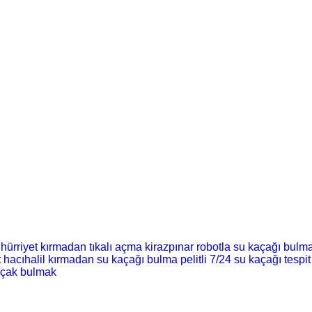
hürriyet kırmadan tıkalı açma
kirazpınar robotla su kaçağı bulm
t
hacıhalil kırmadan su kaçağı bulma
pelitli 7/24 su kaçağı tespit
kaçak bulmak