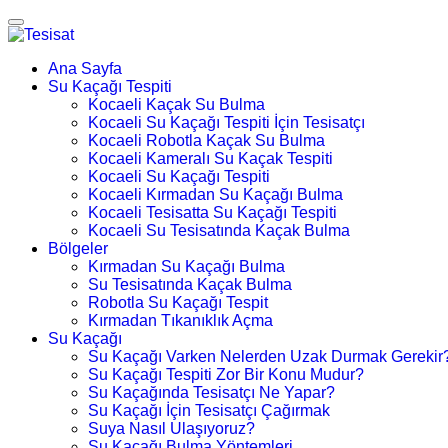
Ana Sayfa
Su Kaçağı Tespiti
Kocaeli Kaçak Su Bulma
Kocaeli Su Kaçağı Tespiti İçin Tesisatçı
Kocaeli Robotla Kaçak Su Bulma
Kocaeli Kameralı Su Kaçak Tespiti
Kocaeli Su Kaçağı Tespiti
Kocaeli Kırmadan Su Kaçağı Bulma
Kocaeli Tesisatta Su Kaçağı Tespiti
Kocaeli Su Tesisatında Kaçak Bulma
Bölgeler
Kırmadan Su Kaçağı Bulma
Su Tesisatında Kaçak Bulma
Robotla Su Kaçağı Tespit
Kırmadan Tıkanıklık Açma
Su Kaçağı
Su Kaçağı Varken Nelerden Uzak Durmak Gerekir
Su Kaçağı Tespiti Zor Bir Konu Mudur?
Su Kaçağında Tesisatçı Ne Yapar?
Su Kaçağı İçin Tesisatçı Çağırmak
Suya Nasıl Ulaşıyoruz?
Su Kaçağı Bulma Yöntemleri