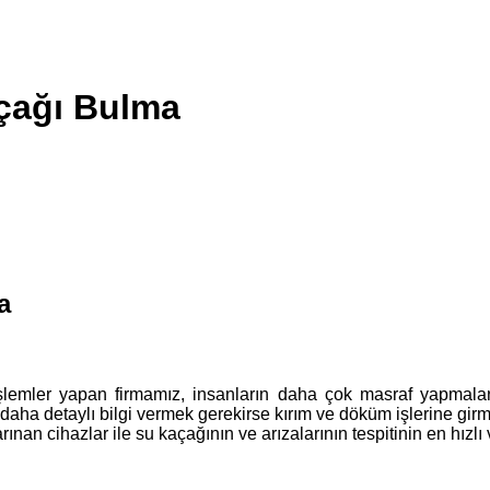
çağı Bulma
a
şlemler yapan firmamız, insanların daha çok masraf yapmalar
a detaylı bilgi vermek gerekirse kırım ve döküm işlerine girmed
an cihazlar ile su kaçağının ve arızalarının tespitinin en hızlı