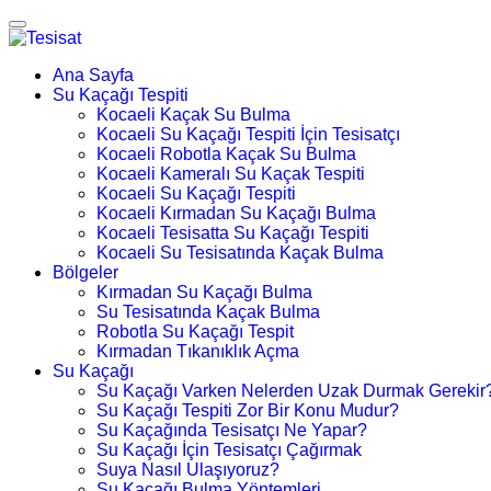
Ana Sayfa
Su Kaçağı Tespiti
Kocaeli Kaçak Su Bulma
Kocaeli Su Kaçağı Tespiti İçin Tesisatçı
Kocaeli Robotla Kaçak Su Bulma
Kocaeli Kameralı Su Kaçak Tespiti
Kocaeli Su Kaçağı Tespiti
Kocaeli Kırmadan Su Kaçağı Bulma
Kocaeli Tesisatta Su Kaçağı Tespiti
Kocaeli Su Tesisatında Kaçak Bulma
Bölgeler
Kırmadan Su Kaçağı Bulma
Su Tesisatında Kaçak Bulma
Robotla Su Kaçağı Tespit
Kırmadan Tıkanıklık Açma
Su Kaçağı
Su Kaçağı Varken Nelerden Uzak Durmak Gerekir
Su Kaçağı Tespiti Zor Bir Konu Mudur?
Su Kaçağında Tesisatçı Ne Yapar?
Su Kaçağı İçin Tesisatçı Çağırmak
Suya Nasıl Ulaşıyoruz?
Su Kaçağı Bulma Yöntemleri