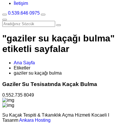
İletişim
0.539.646 0975
"gaziler su kaçağı bulma"
etiketli sayfalar
Ana Sayfa
Etiketler
gaziler su kaçağı bulma
Gaziler Su Tesisatında Kaçak Bulma
0.552.735 8049
Su Kaçak Tespiti & Tıkanıklık Açma Hizmeti Kocaeli I
Tasarım
Ankara Hosting