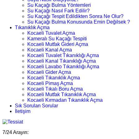
Su Kaçağı Bulma Yöntemleri
Su Kaçağı Nasıl Fark Edilir?
Su Kaçağı Tespit Edildikten Sonra Ne Olur?
Su Kaçağı Bulma Konusunda Emin Değilsek ?
Tıkanıklık Açma
Kocaeli Tuvalet Açma
Kameralı Su Kaçağı Tespiti
Kocaeli Mutfak Gideri Açma
Kocaeli Kanal Açma
Kocaeli Tuvalet Tıkanıklığı Açma
Kocaeli Kanal Tıkanıklığı Açma
Kocaeli Lavabo Tıkanıklığı Açma
Kocaeli Gider Açma
Kocaeli Tıkanıklık Açma
Kocaeli Pimaş Açma
Kocaeli Tıkalı Boru Açma
Kocaeli Mutfak Tıkanıklık Açma
Kocaeli Kırmadan Tıkanıklık Açma
Sık Sorulan Sorular
İletişim
7/24 Arayın: