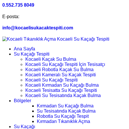
0.552.735 8049
E-posta:
info@kocaelisukacaktespiti.com
Ana Sayfa
Su Kaçağı Tespiti
Kocaeli Kaçak Su Bulma
Kocaeli Su Kaçağı Tespiti İçin Tesisatçı
Kocaeli Robotla Kaçak Su Bulma
Kocaeli Kameralı Su Kaçak Tespiti
Kocaeli Su Kaçağı Tespiti
Kocaeli Kırmadan Su Kaçağı Bulma
Kocaeli Tesisatta Su Kaçağı Tespiti
Kocaeli Su Tesisatında Kaçak Bulma
Bölgeler
Kırmadan Su Kaçağı Bulma
Su Tesisatında Kaçak Bulma
Robotla Su Kaçağı Tespit
Kırmadan Tıkanıklık Açma
Su Kaçağı