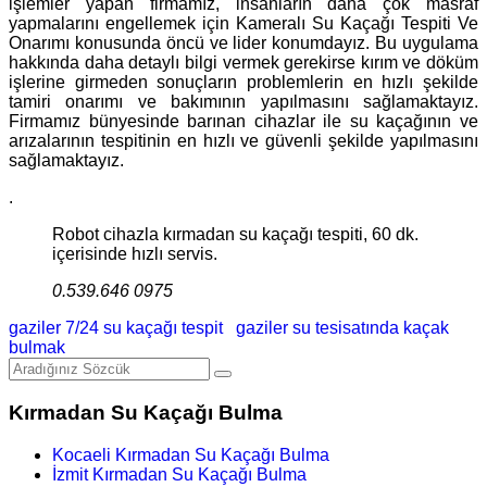
işlemler yapan firmamız, insanların daha çok masraf
yapmalarını engellemek için Kameralı Su Kaçağı Tespiti Ve
Onarımı konusunda öncü ve lider konumdayız. Bu uygulama
hakkında daha detaylı bilgi vermek gerekirse kırım ve döküm
işlerine girmeden sonuçların problemlerin en hızlı şekilde
tamiri onarımı ve bakımının yapılmasını sağlamaktayız.
Firmamız bünyesinde barınan cihazlar ile su kaçağının ve
arızalarının tespitinin en hızlı ve güvenli şekilde yapılmasını
sağlamaktayız.
.
Robot cihazla kırmadan su kaçağı tespiti, 60 dk.
içerisinde hızlı servis.
0.539.646 0975
gaziler 7/24 su kaçağı tespit
gaziler su tesisatında kaçak
bulmak
Kırmadan Su Kaçağı Bulma
Kocaeli Kırmadan Su Kaçağı Bulma
İzmit Kırmadan Su Kaçağı Bulma