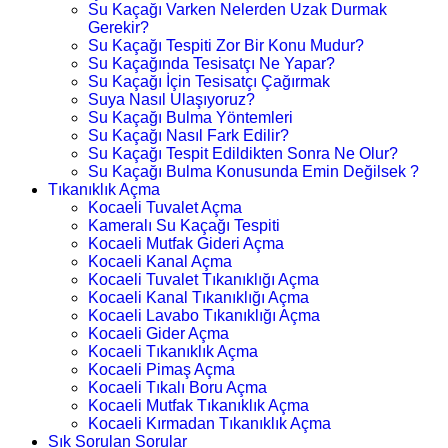
Su Kaçağı Varken Nelerden Uzak Durmak
Gerekir?
Su Kaçağı Tespiti Zor Bir Konu Mudur?
Su Kaçağında Tesisatçı Ne Yapar?
Su Kaçağı İçin Tesisatçı Çağırmak
Suya Nasıl Ulaşıyoruz?
Su Kaçağı Bulma Yöntemleri
Su Kaçağı Nasıl Fark Edilir?
Su Kaçağı Tespit Edildikten Sonra Ne Olur?
Su Kaçağı Bulma Konusunda Emin Değilsek ?
Tıkanıklık Açma
Kocaeli Tuvalet Açma
Kameralı Su Kaçağı Tespiti
Kocaeli Mutfak Gideri Açma
Kocaeli Kanal Açma
Kocaeli Tuvalet Tıkanıklığı Açma
Kocaeli Kanal Tıkanıklığı Açma
Kocaeli Lavabo Tıkanıklığı Açma
Kocaeli Gider Açma
Kocaeli Tıkanıklık Açma
Kocaeli Pimaş Açma
Kocaeli Tıkalı Boru Açma
Kocaeli Mutfak Tıkanıklık Açma
Kocaeli Kırmadan Tıkanıklık Açma
Sık Sorulan Sorular