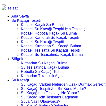
Ana Sayfa
Su Kaçağı Tespiti
Kocaeli Kaçak Su Bulma
Kocaeli Su Kaçağı Tespiti İçin Tesisatçı
Kocaeli Robotla Kaçak Su Bulma
Kocaeli Kameralı Su Kaçak Tespiti
Kocaeli Su Kaçağı Tespiti
Kocaeli Kırmadan Su Kaçağı Bulma
Kocaeli Tesisatta Su Kaçağı Tespiti
Kocaeli Su Tesisatında Kaçak Bulma
Bölgeler
Kırmadan Su Kaçağı Bulma
Su Tesisatında Kaçak Bulma
Robotla Su Kaçağı Tespit
Kırmadan Tıkanıklık Açma
Su Kaçağı
Su Kaçağı Varken Nelerden Uzak Durmak Gerekir
Su Kaçağı Tespiti Zor Bir Konu Mudur?
Su Kaçağında Tesisatçı Ne Yapar?
Su Kaçağı İçin Tesisatçı Çağırmak
Suya Nasıl Ulaşıyoruz?
Su Kaçağı Bulma Yöntemleri