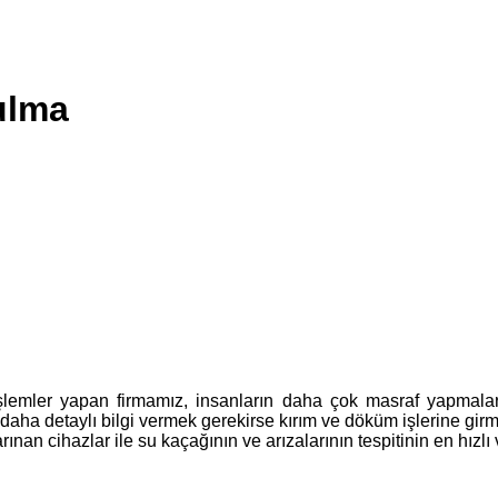
ulma
şlemler yapan firmamız, insanların daha çok masraf yapmalar
a detaylı bilgi vermek gerekirse kırım ve döküm işlerine girmed
an cihazlar ile su kaçağının ve arızalarının tespitinin en hızlı