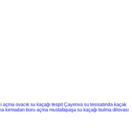
alı açma
ovacık su kaçağı tespit
Çayırova su tesisatında kaçak
na kırmadan boru açma
mustafapaşa su kaçağı bulma
dilovası