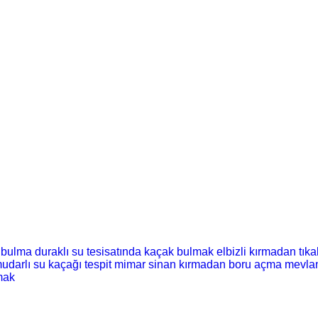
ı bulma
duraklı su tesisatında kaçak bulmak
elbizli kırmadan tık
udarlı su kaçağı tespit
mimar sinan kırmadan boru açma
mevla
mak