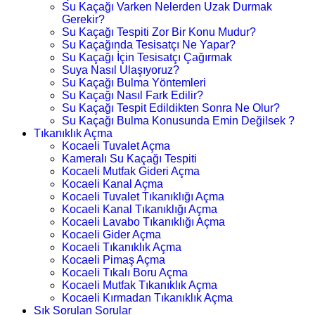
Su Kaçağı Varken Nelerden Uzak Durmak
Gerekir?
Su Kaçağı Tespiti Zor Bir Konu Mudur?
Su Kaçağında Tesisatçı Ne Yapar?
Su Kaçağı İçin Tesisatçı Çağırmak
Suya Nasıl Ulaşıyoruz?
Su Kaçağı Bulma Yöntemleri
Su Kaçağı Nasıl Fark Edilir?
Su Kaçağı Tespit Edildikten Sonra Ne Olur?
Su Kaçağı Bulma Konusunda Emin Değilsek ?
Tıkanıklık Açma
Kocaeli Tuvalet Açma
Kameralı Su Kaçağı Tespiti
Kocaeli Mutfak Gideri Açma
Kocaeli Kanal Açma
Kocaeli Tuvalet Tıkanıklığı Açma
Kocaeli Kanal Tıkanıklığı Açma
Kocaeli Lavabo Tıkanıklığı Açma
Kocaeli Gider Açma
Kocaeli Tıkanıklık Açma
Kocaeli Pimaş Açma
Kocaeli Tıkalı Boru Açma
Kocaeli Mutfak Tıkanıklık Açma
Kocaeli Kırmadan Tıkanıklık Açma
Sık Sorulan Sorular