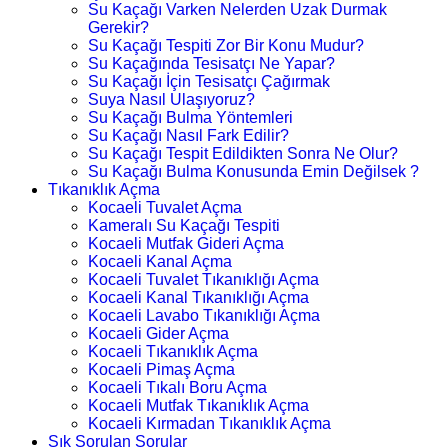
Su Kaçağı Varken Nelerden Uzak Durmak
Gerekir?
Su Kaçağı Tespiti Zor Bir Konu Mudur?
Su Kaçağında Tesisatçı Ne Yapar?
Su Kaçağı İçin Tesisatçı Çağırmak
Suya Nasıl Ulaşıyoruz?
Su Kaçağı Bulma Yöntemleri
Su Kaçağı Nasıl Fark Edilir?
Su Kaçağı Tespit Edildikten Sonra Ne Olur?
Su Kaçağı Bulma Konusunda Emin Değilsek ?
Tıkanıklık Açma
Kocaeli Tuvalet Açma
Kameralı Su Kaçağı Tespiti
Kocaeli Mutfak Gideri Açma
Kocaeli Kanal Açma
Kocaeli Tuvalet Tıkanıklığı Açma
Kocaeli Kanal Tıkanıklığı Açma
Kocaeli Lavabo Tıkanıklığı Açma
Kocaeli Gider Açma
Kocaeli Tıkanıklık Açma
Kocaeli Pimaş Açma
Kocaeli Tıkalı Boru Açma
Kocaeli Mutfak Tıkanıklık Açma
Kocaeli Kırmadan Tıkanıklık Açma
Sık Sorulan Sorular