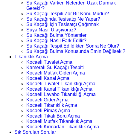
Su Kaçağı Varken Nelerden Uzak Durmak
Gerekir?
Su Kaçağı Tespiti Zor Bir Konu Mudur?
Su Kaçağında Tesisatçı Ne Yapar?
Su Kaçağı İçin Tesisatçı Çağırmak
Suya Nasıl Ulaşıyoruz?
Su Kaçağı Bulma Yöntemleri
Su Kaçağı Nasıl Fark Edilir?
Su Kaçağı Tespit Edildikten Sonra Ne Olur?
Su Kaçağı Bulma Konusunda Emin Değilsek ?
Tıkanıklık Açma
Kocaeli Tuvalet Açma
Kameralı Su Kaçağı Tespiti
Kocaeli Mutfak Gideri Açma
Kocaeli Kanal Açma
Kocaeli Tuvalet Tıkanıklığı Açma
Kocaeli Kanal Tıkanıklığı Açma
Kocaeli Lavabo Tıkanıklığı Açma
Kocaeli Gider Açma
Kocaeli Tıkanıklık Açma
Kocaeli Pimaş Açma
Kocaeli Tıkalı Boru Açma
Kocaeli Mutfak Tıkanıklık Açma
Kocaeli Kırmadan Tıkanıklık Açma
Sık Sorulan Sorular