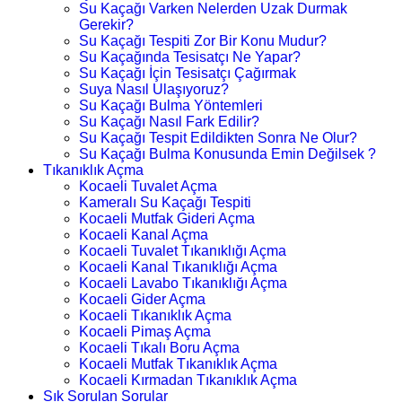
Su Kaçağı Varken Nelerden Uzak Durmak
Gerekir?
Su Kaçağı Tespiti Zor Bir Konu Mudur?
Su Kaçağında Tesisatçı Ne Yapar?
Su Kaçağı İçin Tesisatçı Çağırmak
Suya Nasıl Ulaşıyoruz?
Su Kaçağı Bulma Yöntemleri
Su Kaçağı Nasıl Fark Edilir?
Su Kaçağı Tespit Edildikten Sonra Ne Olur?
Su Kaçağı Bulma Konusunda Emin Değilsek ?
Tıkanıklık Açma
Kocaeli Tuvalet Açma
Kameralı Su Kaçağı Tespiti
Kocaeli Mutfak Gideri Açma
Kocaeli Kanal Açma
Kocaeli Tuvalet Tıkanıklığı Açma
Kocaeli Kanal Tıkanıklığı Açma
Kocaeli Lavabo Tıkanıklığı Açma
Kocaeli Gider Açma
Kocaeli Tıkanıklık Açma
Kocaeli Pimaş Açma
Kocaeli Tıkalı Boru Açma
Kocaeli Mutfak Tıkanıklık Açma
Kocaeli Kırmadan Tıkanıklık Açma
Sık Sorulan Sorular