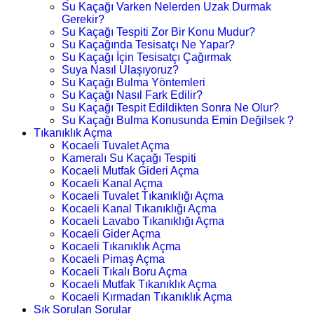
Su Kaçağı Varken Nelerden Uzak Durmak
Gerekir?
Su Kaçağı Tespiti Zor Bir Konu Mudur?
Su Kaçağında Tesisatçı Ne Yapar?
Su Kaçağı İçin Tesisatçı Çağırmak
Suya Nasıl Ulaşıyoruz?
Su Kaçağı Bulma Yöntemleri
Su Kaçağı Nasıl Fark Edilir?
Su Kaçağı Tespit Edildikten Sonra Ne Olur?
Su Kaçağı Bulma Konusunda Emin Değilsek ?
Tıkanıklık Açma
Kocaeli Tuvalet Açma
Kameralı Su Kaçağı Tespiti
Kocaeli Mutfak Gideri Açma
Kocaeli Kanal Açma
Kocaeli Tuvalet Tıkanıklığı Açma
Kocaeli Kanal Tıkanıklığı Açma
Kocaeli Lavabo Tıkanıklığı Açma
Kocaeli Gider Açma
Kocaeli Tıkanıklık Açma
Kocaeli Pimaş Açma
Kocaeli Tıkalı Boru Açma
Kocaeli Mutfak Tıkanıklık Açma
Kocaeli Kırmadan Tıkanıklık Açma
Sık Sorulan Sorular