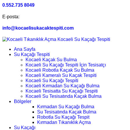
0.552.735 8049
E-posta:
info@kocaelisukacaktespiti.com
Ana Sayfa
Su Kaçağı Tespiti
Kocaeli Kaçak Su Bulma
Kocaeli Su Kaçağı Tespiti İçin Tesisatçı
Kocaeli Robotla Kaçak Su Bulma
Kocaeli Kameralı Su Kaçak Tespiti
Kocaeli Su Kaçağı Tespiti
Kocaeli Kırmadan Su Kaçağı Bulma
Kocaeli Tesisatta Su Kaçağı Tespiti
Kocaeli Su Tesisatında Kaçak Bulma
Bölgeler
Kırmadan Su Kaçağı Bulma
Su Tesisatında Kaçak Bulma
Robotla Su Kaçağı Tespit
Kırmadan Tıkanıklık Açma
Su Kaçağı