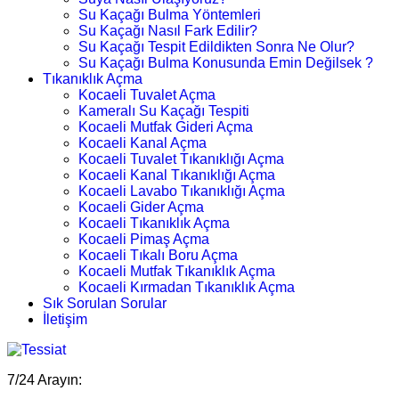
Su Kaçağı Bulma Yöntemleri
Su Kaçağı Nasıl Fark Edilir?
Su Kaçağı Tespit Edildikten Sonra Ne Olur?
Su Kaçağı Bulma Konusunda Emin Değilsek ?
Tıkanıklık Açma
Kocaeli Tuvalet Açma
Kameralı Su Kaçağı Tespiti
Kocaeli Mutfak Gideri Açma
Kocaeli Kanal Açma
Kocaeli Tuvalet Tıkanıklığı Açma
Kocaeli Kanal Tıkanıklığı Açma
Kocaeli Lavabo Tıkanıklığı Açma
Kocaeli Gider Açma
Kocaeli Tıkanıklık Açma
Kocaeli Pimaş Açma
Kocaeli Tıkalı Boru Açma
Kocaeli Mutfak Tıkanıklık Açma
Kocaeli Kırmadan Tıkanıklık Açma
Sık Sorulan Sorular
İletişim
7/24 Arayın: