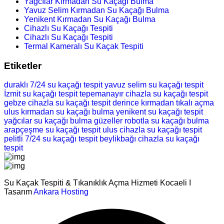
Yağcılar Kırmadan Su Kaçağı Bulma
Yavuz Selim Kırmadan Su Kaçağı Bulma
Yenikent Kırmadan Su Kaçağı Bulma
Cihazlı Su Kaçağı Tespiti
Cihazlı Su Kaçağı Tespiti
Termal Kameralı Su Kaçak Tespiti
Etiketler
duraklı 7/24 su kaçağı tespit
yavuz selim su kaçağı tespit
İzmit su kaçağı tespit
tepemanayır cihazla su kaçağı tespit
gebze cihazla su kaçağı tespit
derince kırmadan tıkalı açma
ulus kırmadan su kaçağı bulma
yenikent su kaçağı tespit
yağcılar su kaçağı bulma
güzeller robotla su kaçağı bulma
arapçeşme su kaçağı tespit
ulus cihazla su kaçağı tespit
pelitli 7/24 su kaçağı tespit
beylikbağı cihazla su kaçağı
tespit
Su Kaçak Tespiti & Tıkanıklık Açma Hizmeti Kocaeli I
Tasarım
Ankara Hosting