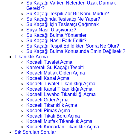
Su Kaçağı Varken Nelerden Uzak Durmak
Gerekir?
Su Kaçağı Tespiti Zor Bir Konu Mudur?
Su Kaçağında Tesisatçı Ne Yapar?
Su Kaçağı İçin Tesisatçı Çağırmak
Suya Nasıl Ulaşıyoruz?
Su Kaçağı Bulma Yöntemleri
Su Kaçağı Nasıl Fark Edilir?
Su Kaçağı Tespit Edildikten Sonra Ne Olur?
Su Kaçağı Bulma Konusunda Emin Değilsek ?
Tıkanıklık Açma
Kocaeli Tuvalet Açma
Kameralı Su Kaçağı Tespiti
Kocaeli Mutfak Gideri Açma
Kocaeli Kanal Açma
Kocaeli Tuvalet Tıkanıklığı Açma
Kocaeli Kanal Tıkanıklığı Açma
Kocaeli Lavabo Tıkanıklığı Açma
Kocaeli Gider Açma
Kocaeli Tıkanıklık Açma
Kocaeli Pimaş Açma
Kocaeli Tıkalı Boru Açma
Kocaeli Mutfak Tıkanıklık Açma
Kocaeli Kırmadan Tıkanıklık Açma
Sık Sorulan Sorular