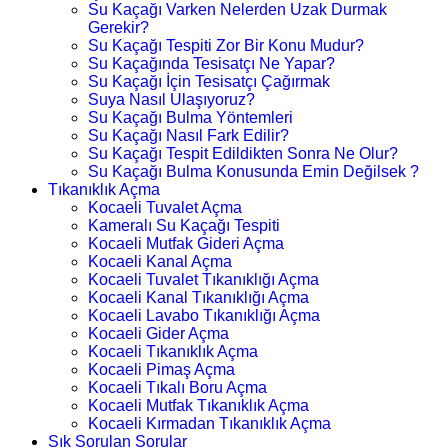
Su Kaçağı Varken Nelerden Uzak Durmak
Gerekir?
Su Kaçağı Tespiti Zor Bir Konu Mudur?
Su Kaçağında Tesisatçı Ne Yapar?
Su Kaçağı İçin Tesisatçı Çağırmak
Suya Nasıl Ulaşıyoruz?
Su Kaçağı Bulma Yöntemleri
Su Kaçağı Nasıl Fark Edilir?
Su Kaçağı Tespit Edildikten Sonra Ne Olur?
Su Kaçağı Bulma Konusunda Emin Değilsek ?
Tıkanıklık Açma
Kocaeli Tuvalet Açma
Kameralı Su Kaçağı Tespiti
Kocaeli Mutfak Gideri Açma
Kocaeli Kanal Açma
Kocaeli Tuvalet Tıkanıklığı Açma
Kocaeli Kanal Tıkanıklığı Açma
Kocaeli Lavabo Tıkanıklığı Açma
Kocaeli Gider Açma
Kocaeli Tıkanıklık Açma
Kocaeli Pimaş Açma
Kocaeli Tıkalı Boru Açma
Kocaeli Mutfak Tıkanıklık Açma
Kocaeli Kırmadan Tıkanıklık Açma
Sık Sorulan Sorular