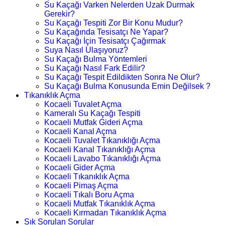
Su Kaçağı Varken Nelerden Uzak Durmak
Gerekir?
Su Kaçağı Tespiti Zor Bir Konu Mudur?
Su Kaçağında Tesisatçı Ne Yapar?
Su Kaçağı İçin Tesisatçı Çağırmak
Suya Nasıl Ulaşıyoruz?
Su Kaçağı Bulma Yöntemleri
Su Kaçağı Nasıl Fark Edilir?
Su Kaçağı Tespit Edildikten Sonra Ne Olur?
Su Kaçağı Bulma Konusunda Emin Değilsek ?
Tıkanıklık Açma
Kocaeli Tuvalet Açma
Kameralı Su Kaçağı Tespiti
Kocaeli Mutfak Gideri Açma
Kocaeli Kanal Açma
Kocaeli Tuvalet Tıkanıklığı Açma
Kocaeli Kanal Tıkanıklığı Açma
Kocaeli Lavabo Tıkanıklığı Açma
Kocaeli Gider Açma
Kocaeli Tıkanıklık Açma
Kocaeli Pimaş Açma
Kocaeli Tıkalı Boru Açma
Kocaeli Mutfak Tıkanıklık Açma
Kocaeli Kırmadan Tıkanıklık Açma
Sık Sorulan Sorular