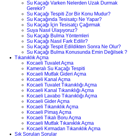
Su Kaçağı Varken Nelerden Uzak Durmak
Gerekir?
Su Kaçağı Tespiti Zor Bir Konu Mudur?
Su Kaçağında Tesisatçı Ne Yapar?
Su Kaçağı İçin Tesisatçı Çağırmak
Suya Nasıl Ulaşıyoruz?
Su Kaçağı Bulma Yöntemleri
Su Kaçağı Nasıl Fark Edilir?
Su Kaçağı Tespit Edildikten Sonra Ne Olur?
Su Kaçağı Bulma Konusunda Emin Değilsek ?
Tıkanıklık Açma
Kocaeli Tuvalet Açma
Kameralı Su Kaçağı Tespiti
Kocaeli Mutfak Gideri Açma
Kocaeli Kanal Açma
Kocaeli Tuvalet Tıkanıklığı Açma
Kocaeli Kanal Tıkanıklığı Açma
Kocaeli Lavabo Tıkanıklığı Açma
Kocaeli Gider Açma
Kocaeli Tıkanıklık Açma
Kocaeli Pimaş Açma
Kocaeli Tıkalı Boru Açma
Kocaeli Mutfak Tıkanıklık Açma
Kocaeli Kırmadan Tıkanıklık Açma
Sık Sorulan Sorular