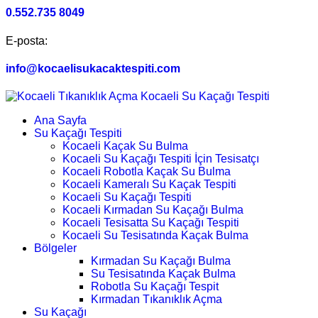
0.552.735 8049
E-posta:
info@kocaelisukacaktespiti.com
Ana Sayfa
Su Kaçağı Tespiti
Kocaeli Kaçak Su Bulma
Kocaeli Su Kaçağı Tespiti İçin Tesisatçı
Kocaeli Robotla Kaçak Su Bulma
Kocaeli Kameralı Su Kaçak Tespiti
Kocaeli Su Kaçağı Tespiti
Kocaeli Kırmadan Su Kaçağı Bulma
Kocaeli Tesisatta Su Kaçağı Tespiti
Kocaeli Su Tesisatında Kaçak Bulma
Bölgeler
Kırmadan Su Kaçağı Bulma
Su Tesisatında Kaçak Bulma
Robotla Su Kaçağı Tespit
Kırmadan Tıkanıklık Açma
Su Kaçağı