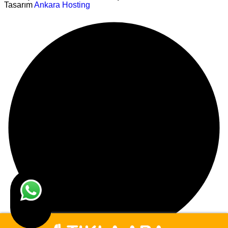
Tasarım
Ankara Hosting