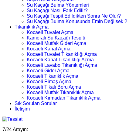
Su Kaçağı Bulma Yöntemleri
Su Kaçağı Nasıl Fark Edilir?
Su Kaçağı Tespit Edildikten Sonra Ne Olur?
Su Kaçağı Bulma Konusunda Emin Değilsek ?
Tıkanıklık Açma
Kocaeli Tuvalet Açma
Kameralı Su Kaçağı Tespiti
Kocaeli Mutfak Gideri Açma
Kocaeli Kanal Açma
Kocaeli Tuvalet Tıkanıklığı Açma
Kocaeli Kanal Tıkanıklığı Açma
Kocaeli Lavabo Tıkanıklığı Açma
Kocaeli Gider Açma
Kocaeli Tıkanıklık Açma
Kocaeli Pimaş Açma
Kocaeli Tıkalı Boru Açma
Kocaeli Mutfak Tıkanıklık Açma
Kocaeli Kırmadan Tıkanıklık Açma
Sık Sorulan Sorular
İletişim
7/24 Arayın: