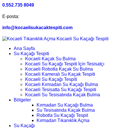
0.552.735 8049
E-posta:
info@kocaelisukacaktespiti.com
Ana Sayfa
Su Kaçağı Tespiti
Kocaeli Kaçak Su Bulma
Kocaeli Su Kaçağı Tespiti İçin Tesisatçı
Kocaeli Robotla Kaçak Su Bulma
Kocaeli Kameralı Su Kaçak Tespiti
Kocaeli Su Kaçağı Tespiti
Kocaeli Kırmadan Su Kaçağı Bulma
Kocaeli Tesisatta Su Kaçağı Tespiti
Kocaeli Su Tesisatında Kaçak Bulma
Bölgeler
Kırmadan Su Kaçağı Bulma
Su Tesisatında Kaçak Bulma
Robotla Su Kaçağı Tespit
Kırmadan Tıkanıklık Açma
Su Kaçağı