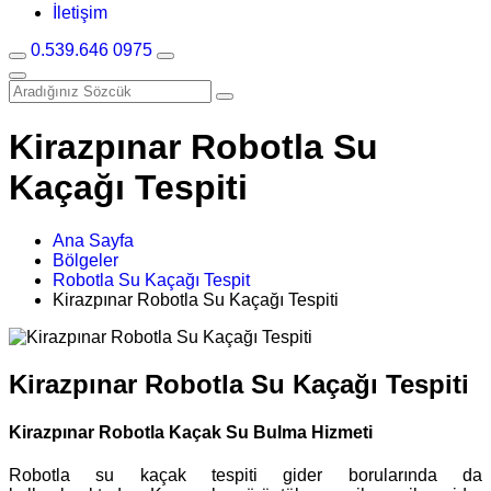
İletişim
0.539.646 0975
Kirazpınar Robotla Su
Kaçağı Tespiti
Ana Sayfa
Bölgeler
Robotla Su Kaçağı Tespit
Kirazpınar Robotla Su Kaçağı Tespiti
Kirazpınar Robotla Su Kaçağı Tespiti
Kirazpınar Robotla Kaçak Su Bulma Hizmeti
Robotla su kaçak tespiti gider borularında da