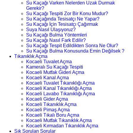
Su Kaçağı Varken Nelerden Uzak Durmak
Gerekir?
Su Kaçağı Tespiti Zor Bir Konu Mudur?
Su Kaçağında Tesisatçı Ne Yapar?
Su Kaçağı İçin Tesisatçı Çağırmak
Suya Nasıl Ulaşıyoruz?
Su Kaçağı Bulma Yöntemleri
Su Kaçağı Nasıl Fark Edilir?
Su Kaçağı Tespit Edildikten Sonra Ne Olur?
Su Kaçağı Bulma Konusunda Emin Değilsek ?
Tıkanıklık Açma
Kocaeli Tuvalet Açma
Kameralı Su Kaçağı Tespiti
Kocaeli Mutfak Gideri Açma
Kocaeli Kanal Açma
Kocaeli Tuvalet Tıkanıklığı Açma
Kocaeli Kanal Tıkanıklığı Açma
Kocaeli Lavabo Tıkanıklığı Açma
Kocaeli Gider Açma
Kocaeli Tıkanıklık Açma
Kocaeli Pimaş Açma
Kocaeli Tıkalı Boru Açma
Kocaeli Mutfak Tıkanıklık Açma
Kocaeli Kırmadan Tıkanıklık Açma
Sık Sorulan Sorular