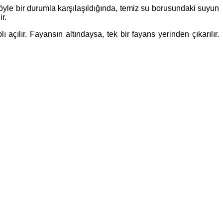
yle bir durumla karşılaşıldığında, temiz su borusundaki suyun
r.
 açılır. Fayansın altındaysa, tek bir fayans yerinden çıkarılır.