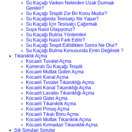
Su Kaçağı Varken Nelerden Uzak Durmak
Gerekir?
Su Kaçağı Tespiti Zor Bir Konu Mudur?
Su Kaçağında Tesisatçı Ne Yapar?
Su Kaçağı İçin Tesisatçı Çağırmak
Suya Nasıl Ulaşıyoruz?
Su Kaçağı Bulma Yöntemleri
Su Kaçağı Nasıl Fark Edilir?
Su Kaçağı Tespit Edildikten Sonra Ne Olur?
Su Kaçağı Bulma Konusunda Emin Değilsek ?
Tıkanıklık Açma
Kocaeli Tuvalet Açma
Kameralı Su Kaçağı Tespiti
Kocaeli Mutfak Gideri Açma
Kocaeli Kanal Açma
Kocaeli Tuvalet Tıkanıklığı Açma
Kocaeli Kanal Tıkanıklığı Açma
Kocaeli Lavabo Tıkanıklığı Açma
Kocaeli Gider Açma
Kocaeli Tıkanıklık Açma
Kocaeli Pimaş Açma
Kocaeli Tıkalı Boru Açma
Kocaeli Mutfak Tıkanıklık Açma
Kocaeli Kırmadan Tıkanıklık Açma
Sık Sorulan Sorular