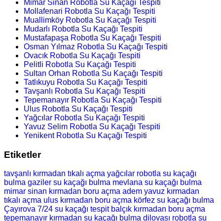
Mimar Sinan Robotla Su Kaçağı Tespiti
Mollafenari Robotla Su Kaçağı Tespiti
Muallimköy Robotla Su Kaçağı Tespiti
Mudarlı Robotla Su Kaçağı Tespiti
Mustafapaşa Robotla Su Kaçağı Tespiti
Osman Yılmaz Robotla Su Kaçağı Tespiti
Ovacık Robotla Su Kaçağı Tespiti
Pelitli Robotla Su Kaçağı Tespiti
Sultan Orhan Robotla Su Kaçağı Tespiti
Tatlıkuyu Robotla Su Kaçağı Tespiti
Tavşanlı Robotla Su Kaçağı Tespiti
Tepemanayır Robotla Su Kaçağı Tespiti
Ulus Robotla Su Kaçağı Tespiti
Yağcılar Robotla Su Kaçağı Tespiti
Yavuz Selim Robotla Su Kaçağı Tespiti
Yenikent Robotla Su Kaçağı Tespiti
Etiketler
tavşanlı kırmadan tıkalı açma
yağcılar robotla su kaçağı
bulma
gaziler su kaçağı bulma
mevlana su kaçağı bulma
mimar sinan kırmadan boru açma
adem yavuz kırmadan
tıkalı açma
ulus kırmadan boru açma
körfez su kaçağı bulma
Çayırova 7/24 su kaçağı tespit
balçık kırmadan boru açma
tepemanayır kırmadan su kaçağı bulma
dilovası robotla su