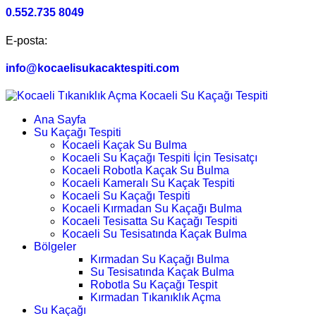
0.552.735 8049
E-posta:
info@kocaelisukacaktespiti.com
Ana Sayfa
Su Kaçağı Tespiti
Kocaeli Kaçak Su Bulma
Kocaeli Su Kaçağı Tespiti İçin Tesisatçı
Kocaeli Robotla Kaçak Su Bulma
Kocaeli Kameralı Su Kaçak Tespiti
Kocaeli Su Kaçağı Tespiti
Kocaeli Kırmadan Su Kaçağı Bulma
Kocaeli Tesisatta Su Kaçağı Tespiti
Kocaeli Su Tesisatında Kaçak Bulma
Bölgeler
Kırmadan Su Kaçağı Bulma
Su Tesisatında Kaçak Bulma
Robotla Su Kaçağı Tespit
Kırmadan Tıkanıklık Açma
Su Kaçağı