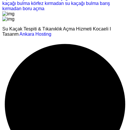
kaçağı bulma
körfez kırmadan su kaçağı bulma
barış
kırmadan boru açma
Su Kaçak Tespiti & Tıkanıklık Açma Hizmeti Kocaeli I
Tasarım
Ankara Hosting