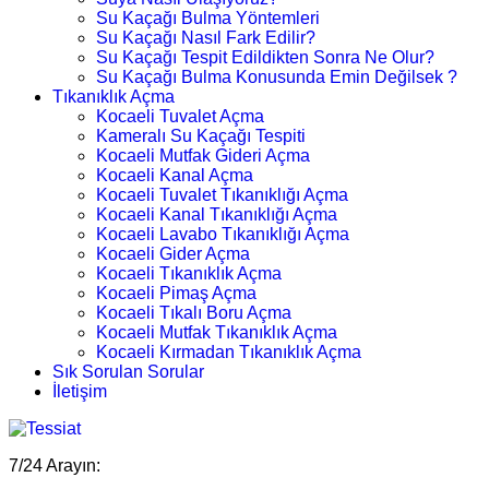
Su Kaçağı Bulma Yöntemleri
Su Kaçağı Nasıl Fark Edilir?
Su Kaçağı Tespit Edildikten Sonra Ne Olur?
Su Kaçağı Bulma Konusunda Emin Değilsek ?
Tıkanıklık Açma
Kocaeli Tuvalet Açma
Kameralı Su Kaçağı Tespiti
Kocaeli Mutfak Gideri Açma
Kocaeli Kanal Açma
Kocaeli Tuvalet Tıkanıklığı Açma
Kocaeli Kanal Tıkanıklığı Açma
Kocaeli Lavabo Tıkanıklığı Açma
Kocaeli Gider Açma
Kocaeli Tıkanıklık Açma
Kocaeli Pimaş Açma
Kocaeli Tıkalı Boru Açma
Kocaeli Mutfak Tıkanıklık Açma
Kocaeli Kırmadan Tıkanıklık Açma
Sık Sorulan Sorular
İletişim
7/24 Arayın: