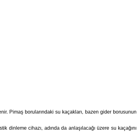
lenir. Pimaş borularındaki su kaçakları, bazen gider borusunun
stik dinleme cihazı, adında da anlaşılacağı üzere su kaçağını