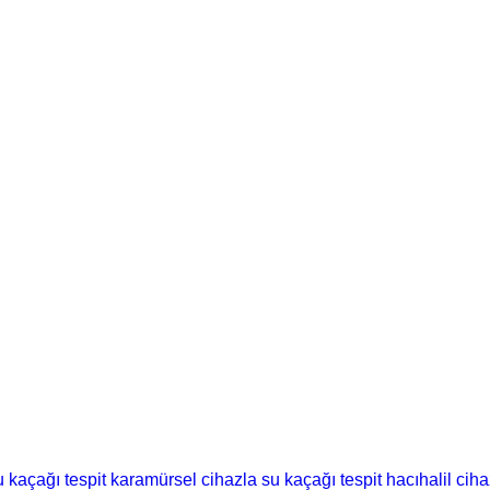
u kaçağı tespit
karamürsel cihazla su kaçağı tespit
hacıhalil ciha