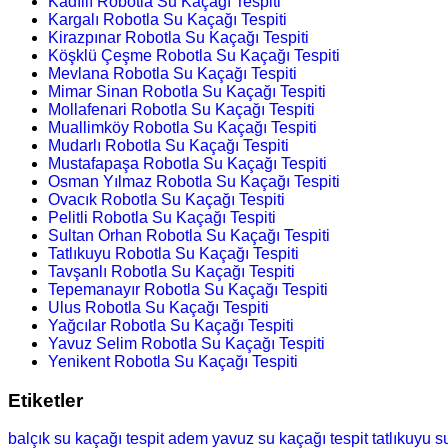
Kadıllı Robotla Su Kaçağı Tespiti
Kargalı Robotla Su Kaçağı Tespiti
Kirazpınar Robotla Su Kaçağı Tespiti
Köşklü Çeşme Robotla Su Kaçağı Tespiti
Mevlana Robotla Su Kaçağı Tespiti
Mimar Sinan Robotla Su Kaçağı Tespiti
Mollafenari Robotla Su Kaçağı Tespiti
Muallimköy Robotla Su Kaçağı Tespiti
Mudarlı Robotla Su Kaçağı Tespiti
Mustafapaşa Robotla Su Kaçağı Tespiti
Osman Yılmaz Robotla Su Kaçağı Tespiti
Ovacık Robotla Su Kaçağı Tespiti
Pelitli Robotla Su Kaçağı Tespiti
Sultan Orhan Robotla Su Kaçağı Tespiti
Tatlıkuyu Robotla Su Kaçağı Tespiti
Tavşanlı Robotla Su Kaçağı Tespiti
Tepemanayır Robotla Su Kaçağı Tespiti
Ulus Robotla Su Kaçağı Tespiti
Yağcılar Robotla Su Kaçağı Tespiti
Yavuz Selim Robotla Su Kaçağı Tespiti
Yenikent Robotla Su Kaçağı Tespiti
Etiketler
balçık su kaçağı tespit
adem yavuz su kaçağı tespit
tatlıkuyu s