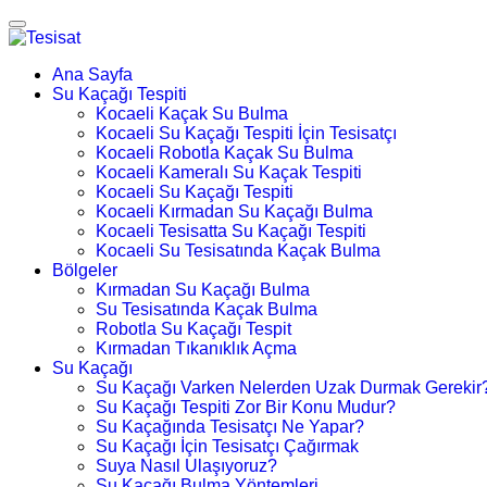
Ana Sayfa
Su Kaçağı Tespiti
Kocaeli Kaçak Su Bulma
Kocaeli Su Kaçağı Tespiti İçin Tesisatçı
Kocaeli Robotla Kaçak Su Bulma
Kocaeli Kameralı Su Kaçak Tespiti
Kocaeli Su Kaçağı Tespiti
Kocaeli Kırmadan Su Kaçağı Bulma
Kocaeli Tesisatta Su Kaçağı Tespiti
Kocaeli Su Tesisatında Kaçak Bulma
Bölgeler
Kırmadan Su Kaçağı Bulma
Su Tesisatında Kaçak Bulma
Robotla Su Kaçağı Tespit
Kırmadan Tıkanıklık Açma
Su Kaçağı
Su Kaçağı Varken Nelerden Uzak Durmak Gerekir
Su Kaçağı Tespiti Zor Bir Konu Mudur?
Su Kaçağında Tesisatçı Ne Yapar?
Su Kaçağı İçin Tesisatçı Çağırmak
Suya Nasıl Ulaşıyoruz?
Su Kaçağı Bulma Yöntemleri