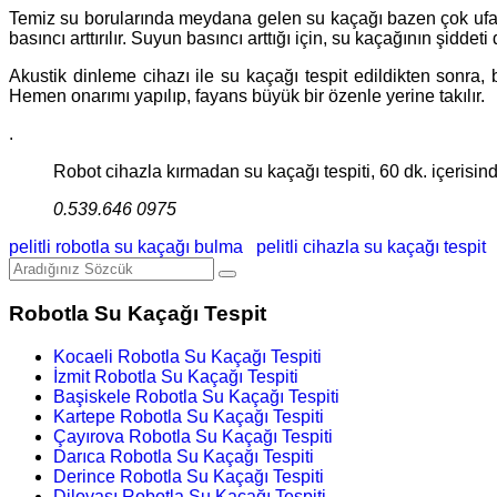
Temiz su borularında meydana gelen su kaçağı bazen çok ufak 
basıncı arttırılır. Suyun basıncı arttığı için, su kaçağının şidde
Akustik dinleme cihazı ile su kaçağı tespit edildikten sonra, b
Hemen onarımı yapılıp, fayans büyük bir özenle yerine takılır.
.
Robot cihazla kırmadan su kaçağı tespiti, 60 dk. içerisinde
0.539.646 0975
pelitli robotla su kaçağı bulma
pelitli cihazla su kaçağı tespit
Robotla Su Kaçağı Tespit
Kocaeli Robotla Su Kaçağı Tespiti
İzmit Robotla Su Kaçağı Tespiti
Başiskele Robotla Su Kaçağı Tespiti
Kartepe Robotla Su Kaçağı Tespiti
Çayırova Robotla Su Kaçağı Tespiti
Darıca Robotla Su Kaçağı Tespiti
Derince Robotla Su Kaçağı Tespiti
Dilovası Robotla Su Kaçağı Tespiti