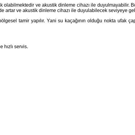
olabilmektedir ve akustik dinleme cihazı ile duyulmayabilir. Bö
ti de artar ve akustik dinleme cihazı ile duyulabilecek seviyeye geli
ölgesel tamir yapılır. Yani su kaçağının olduğu nokta ufak çaplı
 hızlı servis.