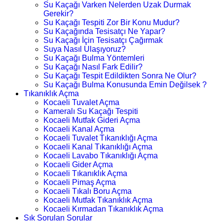
Su Kaçağı Varken Nelerden Uzak Durmak
Gerekir?
Su Kaçağı Tespiti Zor Bir Konu Mudur?
Su Kaçağında Tesisatçı Ne Yapar?
Su Kaçağı İçin Tesisatçı Çağırmak
Suya Nasıl Ulaşıyoruz?
Su Kaçağı Bulma Yöntemleri
Su Kaçağı Nasıl Fark Edilir?
Su Kaçağı Tespit Edildikten Sonra Ne Olur?
Su Kaçağı Bulma Konusunda Emin Değilsek ?
Tıkanıklık Açma
Kocaeli Tuvalet Açma
Kameralı Su Kaçağı Tespiti
Kocaeli Mutfak Gideri Açma
Kocaeli Kanal Açma
Kocaeli Tuvalet Tıkanıklığı Açma
Kocaeli Kanal Tıkanıklığı Açma
Kocaeli Lavabo Tıkanıklığı Açma
Kocaeli Gider Açma
Kocaeli Tıkanıklık Açma
Kocaeli Pimaş Açma
Kocaeli Tıkalı Boru Açma
Kocaeli Mutfak Tıkanıklık Açma
Kocaeli Kırmadan Tıkanıklık Açma
Sık Sorulan Sorular