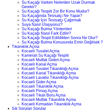
Su Kaçağı Varken Nelerden Uzak Durmak
Gerekir?
Su Kaçağı Tespiti Zor Bir Konu Mudur?
Su Kaçağında Tesisatçı Ne Yapar?
Su Kaçağı İçin Tesisatçı Çağırmak
Suya Nasıl Ulaşıyoruz?
Su Kaçağı Bulma Yöntemleri
Su Kaçağı Nasıl Fark Edilir?
Su Kaçağı Tespit Edildikten Sonra Ne Olur?
Su Kaçağı Bulma Konusunda Emin Değilsek ?
Tıkanıklık Açma
Kocaeli Tuvalet Açma
Kameralı Su Kaçağı Tespiti
Kocaeli Mutfak Gideri Açma
Kocaeli Kanal Açma
Kocaeli Tuvalet Tıkanıklığı Açma
Kocaeli Kanal Tıkanıklığı Açma
Kocaeli Lavabo Tıkanıklığı Açma
Kocaeli Gider Açma
Kocaeli Tıkanıklık Açma
Kocaeli Pimaş Açma
Kocaeli Tıkalı Boru Açma
Kocaeli Mutfak Tıkanıklık Açma
Kocaeli Kırmadan Tıkanıklık Açma
Sık Sorulan Sorular