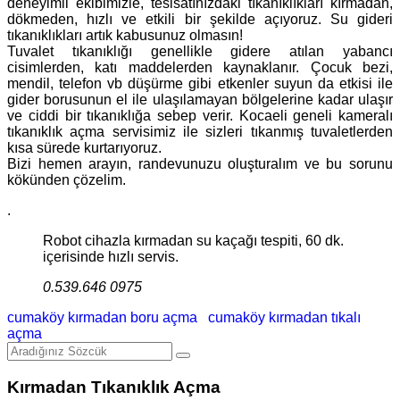
deneyimli ekibimizle, tesisatınızdaki tıkanıklıkları kırmadan,
dökmeden, hızlı ve etkili bir şekilde açıyoruz. Su gideri
tıkanıklıkları artık kabusunuz olmasın!
Tuvalet tıkanıklığı genellikle gidere atılan yabancı
cisimlerden, katı maddelerden kaynaklanır. Çocuk bezi,
mendil, telefon vb düşürme gibi etkenler suyun da etkisi ile
gider borusunun el ile ulaşılamayan bölgelerine kadar ulaşır
ve ciddi bir tıkanıklığa sebep verir. Kocaeli geneli kameralı
tıkanıklık açma servisimiz ile sizleri tıkanmış tuvaletlerden
kısa sürede kurtarıyoruz.
Bizi hemen arayın, randevunuzu oluşturalım ve bu sorunu
kökünden çözelim.
.
Robot cihazla kırmadan su kaçağı tespiti, 60 dk.
içerisinde hızlı servis.
0.539.646 0975
cumaköy kırmadan boru açma
cumaköy kırmadan tıkalı
açma
Kırmadan Tıkanıklık Açma