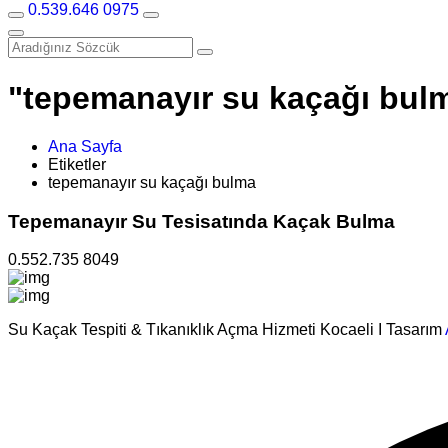
0.539.646 0975
"tepemanayır su kaçağı bulma
Ana Sayfa
Etiketler
tepemanayır su kaçağı bulma
Tepemanayır Su Tesisatında Kaçak Bulma
0.552.735 8049
Su Kaçak Tespiti & Tıkanıklık Açma Hizmeti Kocaeli I Tasarım