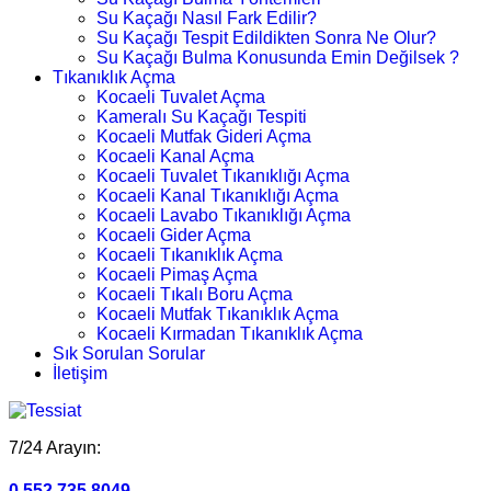
Su Kaçağı Nasıl Fark Edilir?
Su Kaçağı Tespit Edildikten Sonra Ne Olur?
Su Kaçağı Bulma Konusunda Emin Değilsek ?
Tıkanıklık Açma
Kocaeli Tuvalet Açma
Kameralı Su Kaçağı Tespiti
Kocaeli Mutfak Gideri Açma
Kocaeli Kanal Açma
Kocaeli Tuvalet Tıkanıklığı Açma
Kocaeli Kanal Tıkanıklığı Açma
Kocaeli Lavabo Tıkanıklığı Açma
Kocaeli Gider Açma
Kocaeli Tıkanıklık Açma
Kocaeli Pimaş Açma
Kocaeli Tıkalı Boru Açma
Kocaeli Mutfak Tıkanıklık Açma
Kocaeli Kırmadan Tıkanıklık Açma
Sık Sorulan Sorular
İletişim
7/24 Arayın:
0.552.735 8049