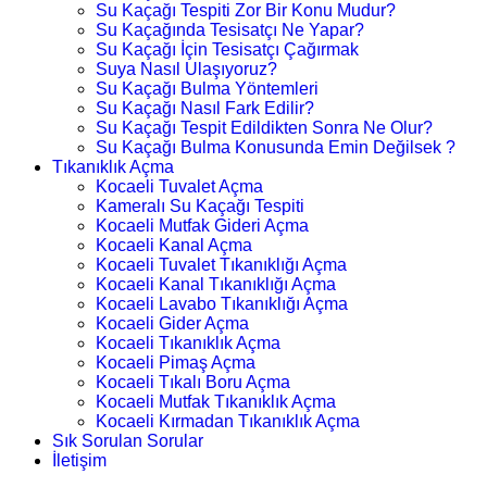
Su Kaçağı Tespiti Zor Bir Konu Mudur?
Su Kaçağında Tesisatçı Ne Yapar?
Su Kaçağı İçin Tesisatçı Çağırmak
Suya Nasıl Ulaşıyoruz?
Su Kaçağı Bulma Yöntemleri
Su Kaçağı Nasıl Fark Edilir?
Su Kaçağı Tespit Edildikten Sonra Ne Olur?
Su Kaçağı Bulma Konusunda Emin Değilsek ?
Tıkanıklık Açma
Kocaeli Tuvalet Açma
Kameralı Su Kaçağı Tespiti
Kocaeli Mutfak Gideri Açma
Kocaeli Kanal Açma
Kocaeli Tuvalet Tıkanıklığı Açma
Kocaeli Kanal Tıkanıklığı Açma
Kocaeli Lavabo Tıkanıklığı Açma
Kocaeli Gider Açma
Kocaeli Tıkanıklık Açma
Kocaeli Pimaş Açma
Kocaeli Tıkalı Boru Açma
Kocaeli Mutfak Tıkanıklık Açma
Kocaeli Kırmadan Tıkanıklık Açma
Sık Sorulan Sorular
İletişim