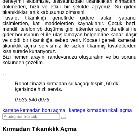
deneyimli ekibimizle, tesisatınızdaki tıkanıklıkları kırmadan,
dökmeden, hızlı ve etkili bir şekilde açıyoruz. Su gideri
tıkanıklıkları artık kabusunuz olmasın!
Tuvalet tıkanıklığı genellikle gidere atılan yabancı
cisimlerden, katı maddelerden kaynaklanır. Çocuk bezi,
mendil, telefon vb düşürme gibi etkenler suyun da etkisi ile
gider borusunun el ile ulaşılamayan bölgelerine kadar ulaşır
ve ciddi bir tıkanıklığa sebep verir. Kocaeli geneli kameralı
tıkanıklık açma servisimiz ile sizleri tıkanmış tuvaletlerden
kısa sürede kurtarıyoruz.
Bizi hemen arayın, randevunuzu oluşturalım ve bu sorunu
kökünden çözelim.
.
Robot cihazla kırmadan su kaçağı tespiti, 60 dk.
içerisinde hızlı servis.
0.539.646 0975
kartepe kırmadan boru açma
kartepe kırmadan tıkalı açma
Kırmadan Tıkanıklık Açma