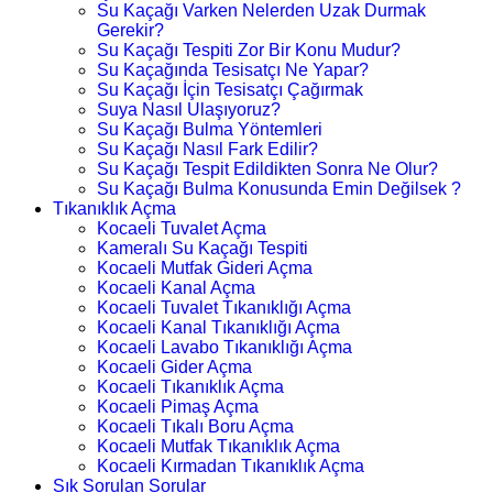
Su Kaçağı Varken Nelerden Uzak Durmak
Gerekir?
Su Kaçağı Tespiti Zor Bir Konu Mudur?
Su Kaçağında Tesisatçı Ne Yapar?
Su Kaçağı İçin Tesisatçı Çağırmak
Suya Nasıl Ulaşıyoruz?
Su Kaçağı Bulma Yöntemleri
Su Kaçağı Nasıl Fark Edilir?
Su Kaçağı Tespit Edildikten Sonra Ne Olur?
Su Kaçağı Bulma Konusunda Emin Değilsek ?
Tıkanıklık Açma
Kocaeli Tuvalet Açma
Kameralı Su Kaçağı Tespiti
Kocaeli Mutfak Gideri Açma
Kocaeli Kanal Açma
Kocaeli Tuvalet Tıkanıklığı Açma
Kocaeli Kanal Tıkanıklığı Açma
Kocaeli Lavabo Tıkanıklığı Açma
Kocaeli Gider Açma
Kocaeli Tıkanıklık Açma
Kocaeli Pimaş Açma
Kocaeli Tıkalı Boru Açma
Kocaeli Mutfak Tıkanıklık Açma
Kocaeli Kırmadan Tıkanıklık Açma
Sık Sorulan Sorular