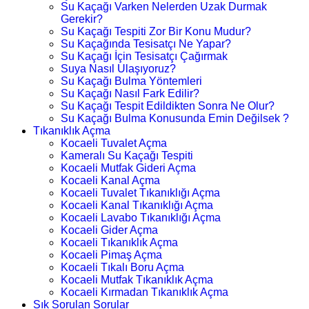
Su Kaçağı Varken Nelerden Uzak Durmak
Gerekir?
Su Kaçağı Tespiti Zor Bir Konu Mudur?
Su Kaçağında Tesisatçı Ne Yapar?
Su Kaçağı İçin Tesisatçı Çağırmak
Suya Nasıl Ulaşıyoruz?
Su Kaçağı Bulma Yöntemleri
Su Kaçağı Nasıl Fark Edilir?
Su Kaçağı Tespit Edildikten Sonra Ne Olur?
Su Kaçağı Bulma Konusunda Emin Değilsek ?
Tıkanıklık Açma
Kocaeli Tuvalet Açma
Kameralı Su Kaçağı Tespiti
Kocaeli Mutfak Gideri Açma
Kocaeli Kanal Açma
Kocaeli Tuvalet Tıkanıklığı Açma
Kocaeli Kanal Tıkanıklığı Açma
Kocaeli Lavabo Tıkanıklığı Açma
Kocaeli Gider Açma
Kocaeli Tıkanıklık Açma
Kocaeli Pimaş Açma
Kocaeli Tıkalı Boru Açma
Kocaeli Mutfak Tıkanıklık Açma
Kocaeli Kırmadan Tıkanıklık Açma
Sık Sorulan Sorular