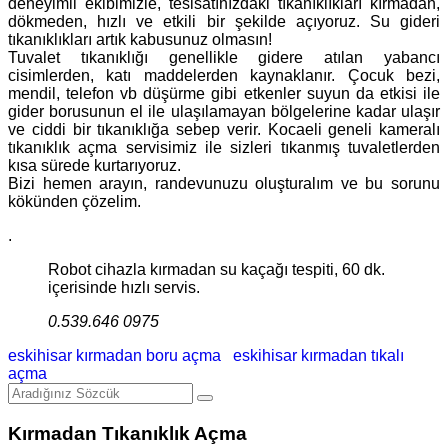
deneyimli ekibimizle, tesisatınızdaki tıkanıklıkları kırmadan,
dökmeden, hızlı ve etkili bir şekilde açıyoruz. Su gideri
tıkanıklıkları artık kabusunuz olmasın!
Tuvalet tıkanıklığı genellikle gidere atılan yabancı
cisimlerden, katı maddelerden kaynaklanır. Çocuk bezi,
mendil, telefon vb düşürme gibi etkenler suyun da etkisi ile
gider borusunun el ile ulaşılamayan bölgelerine kadar ulaşır
ve ciddi bir tıkanıklığa sebep verir. Kocaeli geneli kameralı
tıkanıklık açma servisimiz ile sizleri tıkanmış tuvaletlerden
kısa sürede kurtarıyoruz.
Bizi hemen arayın, randevunuzu oluşturalım ve bu sorunu
kökünden çözelim.
.
Robot cihazla kırmadan su kaçağı tespiti, 60 dk.
içerisinde hızlı servis.
0.539.646 0975
eskihisar kırmadan boru açma
eskihisar kırmadan tıkalı
açma
Kırmadan Tıkanıklık Açma