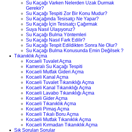
Su Kaçağı Varken Nelerden Uzak Durmak
Gerekir?
Su Kaçağı Tespiti Zor Bir Konu Mudur?
Su Kaçağında Tesisatçı Ne Yapar?
Su Kaçağı İçin Tesisatçı Çağırmak
Suya Nasıl Ulaşıyoruz?
Su Kaçağı Bulma Yöntemleri
Su Kaçağı Nasıl Fark Edilir?
Su Kaçağı Tespit Edildikten Sonra Ne Olur?
Su Kaçağı Bulma Konusunda Emin Değilsek ?
Tıkanıklık Açma
Kocaeli Tuvalet Açma
Kameralı Su Kaçağı Tespiti
Kocaeli Mutfak Gideri Açma
Kocaeli Kanal Açma
Kocaeli Tuvalet Tıkanıklığı Açma
Kocaeli Kanal Tıkanıklığı Açma
Kocaeli Lavabo Tıkanıklığı Açma
Kocaeli Gider Açma
Kocaeli Tıkanıklık Açma
Kocaeli Pimaş Açma
Kocaeli Tıkalı Boru Açma
Kocaeli Mutfak Tıkanıklık Açma
Kocaeli Kırmadan Tıkanıklık Açma
Sık Sorulan Sorular