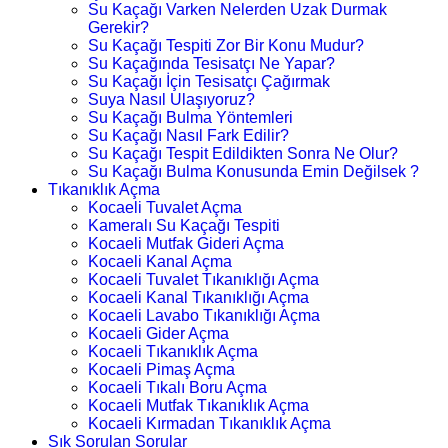
Su Kaçağı Varken Nelerden Uzak Durmak
Gerekir?
Su Kaçağı Tespiti Zor Bir Konu Mudur?
Su Kaçağında Tesisatçı Ne Yapar?
Su Kaçağı İçin Tesisatçı Çağırmak
Suya Nasıl Ulaşıyoruz?
Su Kaçağı Bulma Yöntemleri
Su Kaçağı Nasıl Fark Edilir?
Su Kaçağı Tespit Edildikten Sonra Ne Olur?
Su Kaçağı Bulma Konusunda Emin Değilsek ?
Tıkanıklık Açma
Kocaeli Tuvalet Açma
Kameralı Su Kaçağı Tespiti
Kocaeli Mutfak Gideri Açma
Kocaeli Kanal Açma
Kocaeli Tuvalet Tıkanıklığı Açma
Kocaeli Kanal Tıkanıklığı Açma
Kocaeli Lavabo Tıkanıklığı Açma
Kocaeli Gider Açma
Kocaeli Tıkanıklık Açma
Kocaeli Pimaş Açma
Kocaeli Tıkalı Boru Açma
Kocaeli Mutfak Tıkanıklık Açma
Kocaeli Kırmadan Tıkanıklık Açma
Sık Sorulan Sorular