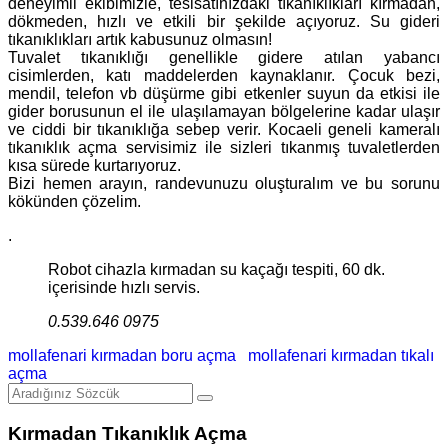
deneyimli ekibimizle, tesisatınızdaki tıkanıklıkları kırmadan,
dökmeden, hızlı ve etkili bir şekilde açıyoruz. Su gideri
tıkanıklıkları artık kabusunuz olmasın!
Tuvalet tıkanıklığı genellikle gidere atılan yabancı
cisimlerden, katı maddelerden kaynaklanır. Çocuk bezi,
mendil, telefon vb düşürme gibi etkenler suyun da etkisi ile
gider borusunun el ile ulaşılamayan bölgelerine kadar ulaşır
ve ciddi bir tıkanıklığa sebep verir. Kocaeli geneli kameralı
tıkanıklık açma servisimiz ile sizleri tıkanmış tuvaletlerden
kısa sürede kurtarıyoruz.
Bizi hemen arayın, randevunuzu oluşturalım ve bu sorunu
kökünden çözelim.
.
Robot cihazla kırmadan su kaçağı tespiti, 60 dk.
içerisinde hızlı servis.
0.539.646 0975
mollafenari kırmadan boru açma
mollafenari kırmadan tıkalı
açma
Kırmadan Tıkanıklık Açma