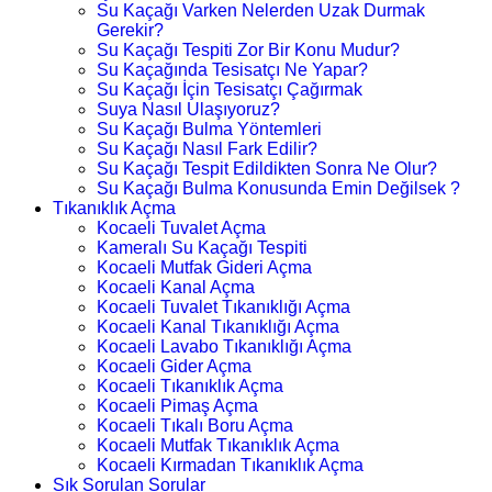
Su Kaçağı Varken Nelerden Uzak Durmak
Gerekir?
Su Kaçağı Tespiti Zor Bir Konu Mudur?
Su Kaçağında Tesisatçı Ne Yapar?
Su Kaçağı İçin Tesisatçı Çağırmak
Suya Nasıl Ulaşıyoruz?
Su Kaçağı Bulma Yöntemleri
Su Kaçağı Nasıl Fark Edilir?
Su Kaçağı Tespit Edildikten Sonra Ne Olur?
Su Kaçağı Bulma Konusunda Emin Değilsek ?
Tıkanıklık Açma
Kocaeli Tuvalet Açma
Kameralı Su Kaçağı Tespiti
Kocaeli Mutfak Gideri Açma
Kocaeli Kanal Açma
Kocaeli Tuvalet Tıkanıklığı Açma
Kocaeli Kanal Tıkanıklığı Açma
Kocaeli Lavabo Tıkanıklığı Açma
Kocaeli Gider Açma
Kocaeli Tıkanıklık Açma
Kocaeli Pimaş Açma
Kocaeli Tıkalı Boru Açma
Kocaeli Mutfak Tıkanıklık Açma
Kocaeli Kırmadan Tıkanıklık Açma
Sık Sorulan Sorular