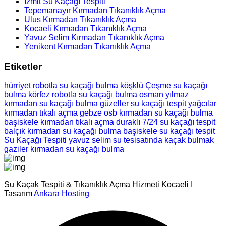
İzmit Su Kaçağı Tespiti
Tepemanayır Kırmadan Tıkanıklık Açma
Ulus Kırmadan Tıkanıklık Açma
Kocaeli Kırmadan Tıkanıklık Açma
Yavuz Selim Kırmadan Tıkanıklık Açma
Yenikent Kırmadan Tıkanıklık Açma
Etiketler
hürriyet robotla su kaçağı bulma
köşklü Çeşme su kaçağı
bulma
körfez robotla su kaçağı bulma
osman yılmaz
kırmadan su kaçağı bulma
güzeller su kaçağı tespit
yağcılar
kırmadan tıkalı açma
gebze osb kırmadan su kaçağı bulma
başiskele kırmadan tıkalı açma
duraklı 7/24 su kaçağı tespit
balçık kırmadan su kaçağı bulma
başiskele su kaçağı tespit
Su Kaçağı Tespiti
yavuz selim su tesisatında kaçak bulmak
gaziler kırmadan su kaçağı bulma
Su Kaçak Tespiti & Tıkanıklık Açma Hizmeti Kocaeli I
Tasarım
Ankara Hosting