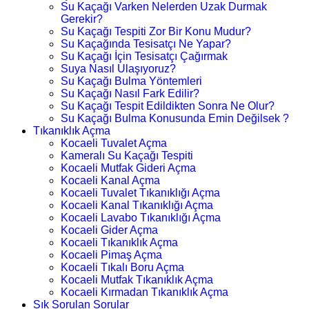
Su Kaçağı Varken Nelerden Uzak Durmak
Gerekir?
Su Kaçağı Tespiti Zor Bir Konu Mudur?
Su Kaçağında Tesisatçı Ne Yapar?
Su Kaçağı İçin Tesisatçı Çağırmak
Suya Nasıl Ulaşıyoruz?
Su Kaçağı Bulma Yöntemleri
Su Kaçağı Nasıl Fark Edilir?
Su Kaçağı Tespit Edildikten Sonra Ne Olur?
Su Kaçağı Bulma Konusunda Emin Değilsek ?
Tıkanıklık Açma
Kocaeli Tuvalet Açma
Kameralı Su Kaçağı Tespiti
Kocaeli Mutfak Gideri Açma
Kocaeli Kanal Açma
Kocaeli Tuvalet Tıkanıklığı Açma
Kocaeli Kanal Tıkanıklığı Açma
Kocaeli Lavabo Tıkanıklığı Açma
Kocaeli Gider Açma
Kocaeli Tıkanıklık Açma
Kocaeli Pimaş Açma
Kocaeli Tıkalı Boru Açma
Kocaeli Mutfak Tıkanıklık Açma
Kocaeli Kırmadan Tıkanıklık Açma
Sık Sorulan Sorular