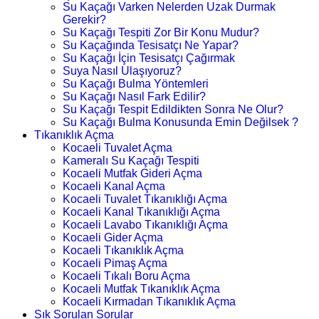
Su Kaçağı Varken Nelerden Uzak Durmak
Gerekir?
Su Kaçağı Tespiti Zor Bir Konu Mudur?
Su Kaçağında Tesisatçı Ne Yapar?
Su Kaçağı İçin Tesisatçı Çağırmak
Suya Nasıl Ulaşıyoruz?
Su Kaçağı Bulma Yöntemleri
Su Kaçağı Nasıl Fark Edilir?
Su Kaçağı Tespit Edildikten Sonra Ne Olur?
Su Kaçağı Bulma Konusunda Emin Değilsek ?
Tıkanıklık Açma
Kocaeli Tuvalet Açma
Kameralı Su Kaçağı Tespiti
Kocaeli Mutfak Gideri Açma
Kocaeli Kanal Açma
Kocaeli Tuvalet Tıkanıklığı Açma
Kocaeli Kanal Tıkanıklığı Açma
Kocaeli Lavabo Tıkanıklığı Açma
Kocaeli Gider Açma
Kocaeli Tıkanıklık Açma
Kocaeli Pimaş Açma
Kocaeli Tıkalı Boru Açma
Kocaeli Mutfak Tıkanıklık Açma
Kocaeli Kırmadan Tıkanıklık Açma
Sık Sorulan Sorular